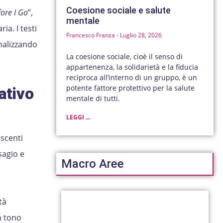
Coesione sociale e salute
fore I Go
”,
mentale
a. I testi
Francesco Franza
Luglio 28, 2026
malizzando
La coesione sociale, cioè il senso di
appartenenza, la solidarietà e la fiducia
reciproca all’interno di un gruppo, è un
potente fattore protettivo per la salute
ativo
mentale di tutti.
LEGGI ...
escenti
sagio e
Macro Aree
tà
n tono