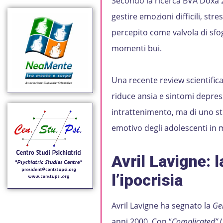
Secondo la ricerca BVA Doxa 2
gestire emozioni difficili, str
percepito come valvola di sfo
momenti bui.
Una recente review scientifi
riduce ansia e sintomi depressi
intrattenimento, ma di uno s
emotivo degli adolescenti in 
Avril Lavigne: 
l’ipocrisia
Avril Lavigne ha segnato la
Ge
anni 2000. Con “
Complicated”