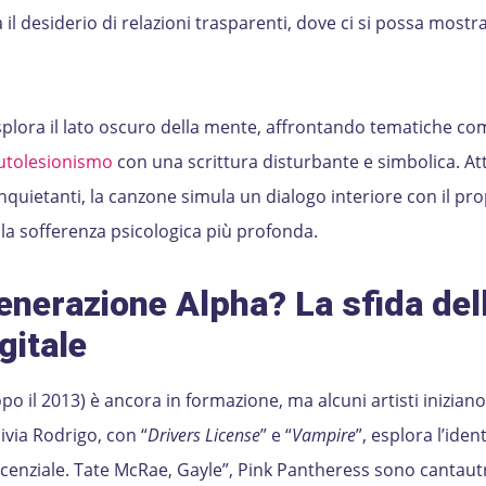
a il desiderio di relazioni trasparenti, dove ci si possa mostr
h esplora il lato oscuro della mente, affrontando tematiche c
utolesionismo
con una scrittura disturbante e simbolica. At
quietanti, la canzone simula un dialogo interiore con il pro
a sofferenza psicologica più profonda.
Generazione Alpha? La sfida del
gitale
o il 2013) è ancora in formazione, ma alcuni artisti inizian
livia Rodrigo, con “
Drivers License
” e “
Vampire
”, esplora l’ident
cenziale. Tate McRae, Gayle”, Pink Pantheress sono cantautr