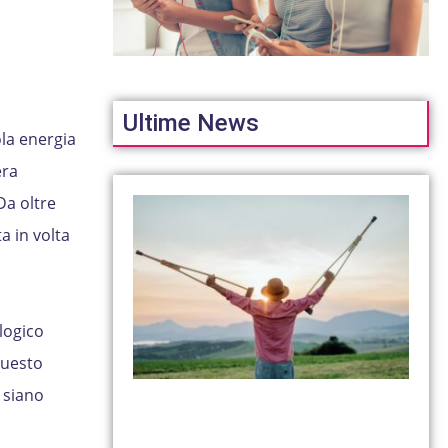
Ultime News
la energia
era
Da oltre
a in volta
logico
questo
 siano