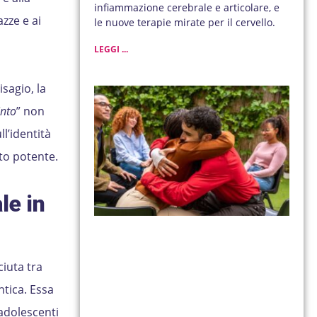
infiammazione cerebrale e articolare, e
azze e ai
le nuove terapie mirate per il cervello.
LEGGI ...
sagio, la
into
” non
l’identità
nto potente.
le in
ciuta tra
ntica. Essa
 adolescenti