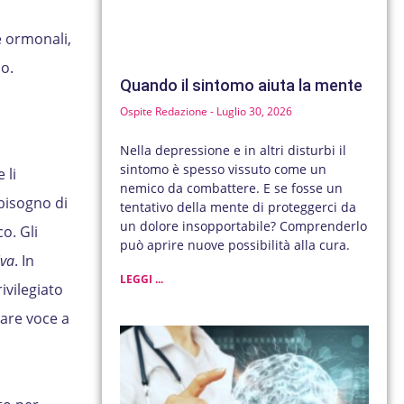
e ormonali,
io.
Quando il sintomo aiuta la mente
Ospite Redazione
Luglio 30, 2026
Nella depressione e in altri disturbi il
sintomo è spesso vissuto come un
 li
nemico da combattere. E se fosse un
 bisogno di
tentativo della mente di proteggerci da
un dolore insopportabile? Comprenderlo
o. Gli
può aprire nuove possibilità alla cura.
iva
. In
LEGGI ...
rivilegiato
dare voce a