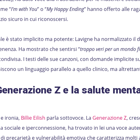
ome “
I’m with You
” o “
My Happy Ending
” hanno offerto alle rag
zio sicuro in cui riconoscersi.
le è stato implicito ma potente: Lavigne ha normalizzato il di
tenenza. Ha mostrato che sentirsi “
troppo veri per un mondo f
ondivisa. I testi delle sue canzoni, con domande implicite sul
orniscono un linguaggio parallelo a quello clinico, ma altretta
a Generazione Z e la salute menta
 e ironia,
Billie Eilish
parla sottovoce. La
Generazione Z
, cres
ia sociale e iperconnessione, ha trovato in lei una voce aute
 di precarietà e vulnerabilità emotiva che caratterizza molti