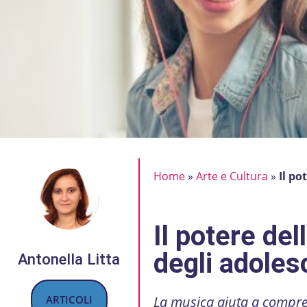
Home
»
Arte e Cultura
»
Il po
Il potere de
degli adoles
Antonella Litta
ARTICOLI
La musica aiuta a comprend