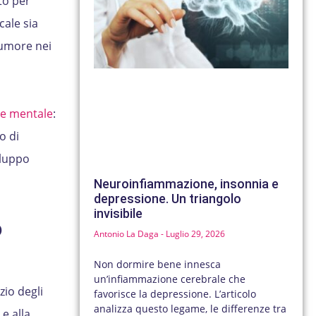
to per
cale sia
’umore nei
te mentale
:
o di
iluppo
Neuroinfiammazione, insonnia e
depressione. Un triangolo
invisibile
o
Antonio La Daga
Luglio 29, 2026
Non dormire bene innesca
un’infiammazione cerebrale che
zio degli
favorisce la depressione. L’articolo
analizza questo legame, le differenze tra
e alla