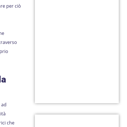
are per ciò
ome
traverso
prio
la
o ad
ità
ici che