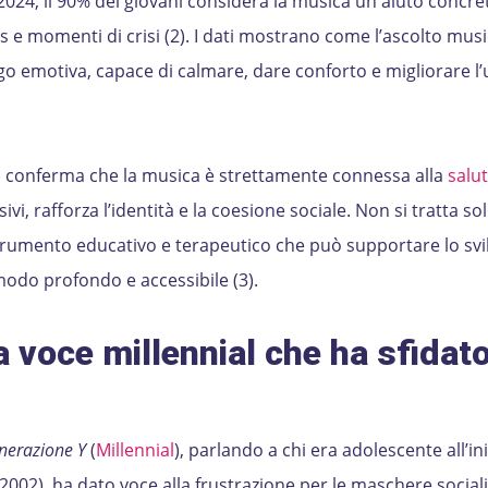
024, il 90% dei giovani considera la musica un aiuto concre
ess e momenti di crisi (2). I dati mostrano come l’ascolto musi
go emotiva, capace di calmare, dare conforto e migliorare l
ca conferma che la musica è strettamente connessa alla
salu
vi, rafforza l’identità e la coesione sociale. Non si tratta sol
trumento educativo e terapeutico che può supportare lo sv
modo profondo e accessibile (3).
la voce millennial che ha sfidat
nerazione Y
(
Millennial
), parlando a chi era adolescente all’ini
(2002), ha dato voce alla frustrazione per le maschere sociali 