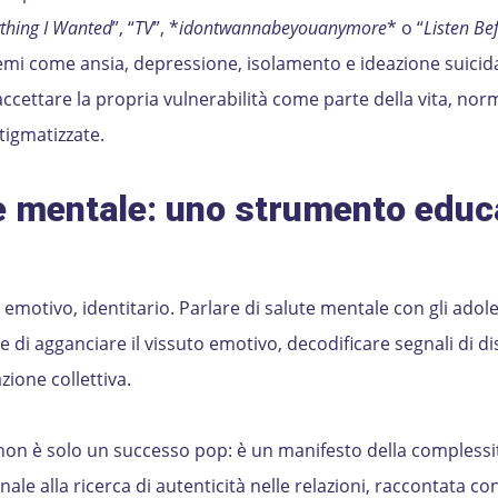
thing I Wanted
”, “
TV
”, *
idontwannabeyouanymore
* o “
Listen Be
mi come ansia, depressione, isolamento e ideazione suicidari
ccettare la propria vulnerabilità come parte della vita, nor
tigmatizzate.
e mentale: uno strumento educ
emotivo, identitario. Parlare di salute mentale con gli adol
 di agganciare il vissuto emotivo, decodificare segnali di di
zione collettiva.
 non è solo un successo pop: è un manifesto della complessi
ale alla ricerca di autenticità nelle relazioni, raccontata co