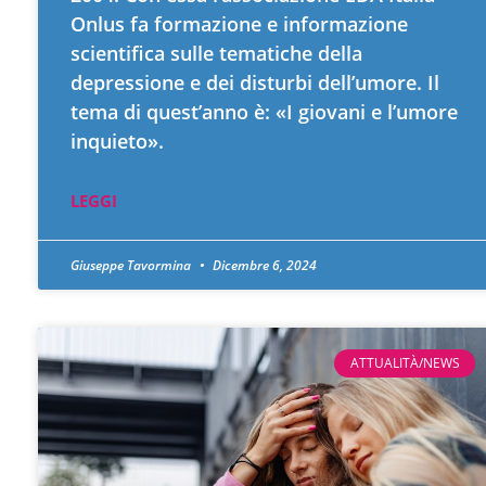
Onlus fa formazione e informazione
scientifica sulle tematiche della
depressione e dei disturbi dell’umore. Il
tema di quest’anno è: «I giovani e l’umore
inquieto».
LEGGI
Giuseppe Tavormina
Dicembre 6, 2024
ATTUALITÀ/NEWS