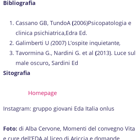
Bibliografia
Cassano GB, TundoA
(
2006)Psicopatologia e
clinica psichiatrica,Edra Ed.
Galimberti U
(
2007) L’ospite inquietante
,
Tavormina G., Nardini G. et al
(
2013). Luce sul
male oscuro
,
Sardini Ed
Sitografia
Homepage
Instagram: gruppo giovani Eda Italia onlus
Foto:
di Alba Cervone, Momenti del convegno Vita
e cure dell’EDA al liceo di Ariccia e domande