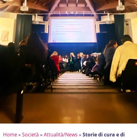
Home
»
Società
»
Attualità/News
»
Storie di cura e di