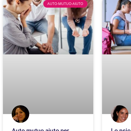
AUTO-MUTUO-AIUTO
Auto mutuo aiuto per
Lo psic