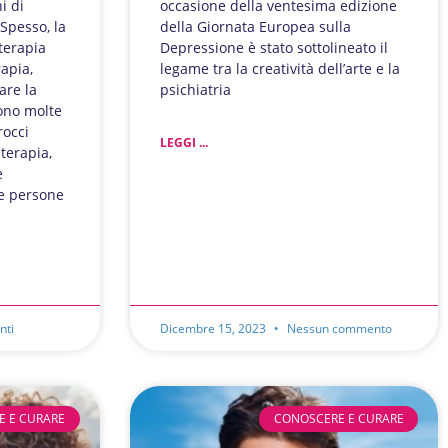
i di
occasione della ventesima edizione
Spesso, la
della Giornata Europea sulla
terapia
Depressione è stato sottolineato il
apia,
legame tra la creatività dell’arte e la
are la
psichiatria
sono molte
rocci
LEGGI ...
-terapia,
e
le persone
nti
Dicembre 15, 2023
Nessun commento
E E CURARE
CONOSCERE E CURARE