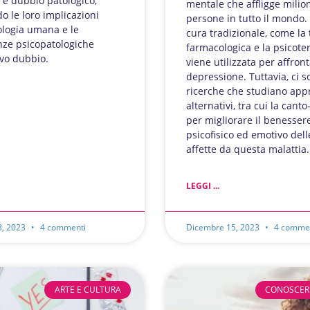
 e dubbio patologico,
mentale che affligge milion
o le loro implicazioni
persone in tutto il mondo. 
ologia umana e le
cura tradizionale, come la 
ze psicopatologiche
farmacologica e la psicoter
ivo dubbio.
viene utilizzata per affront
depressione. Tuttavia, ci 
ricerche che studiano app
alternativi, tra cui la canto
per migliorare il benesser
psicofisico ed emotivo del
affette da questa malattia.
LEGGI ...
8, 2023
4 commenti
Dicembre 15, 2023
4 comme
ARTE E CULTURA
CONOSCER