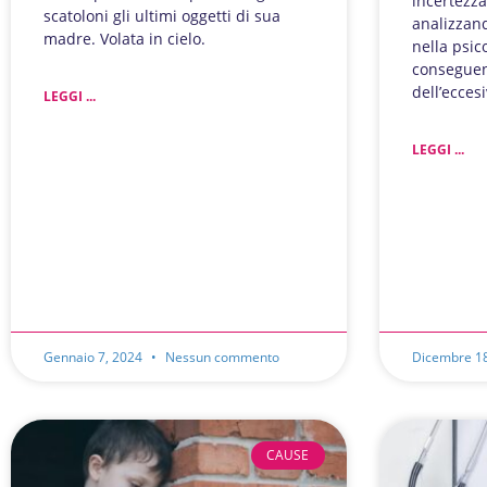
incertezza
scatoloni gli ultimi oggetti di sua
analizzand
madre. Volata in cielo.
nella psic
conseguen
dell’ecces
LEGGI ...
LEGGI ...
Gennaio 7, 2024
Nessun commento
Dicembre 1
CAUSE