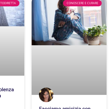
UTODIRETTA
CONOSCERE E CURARE
iolenza
a
Facciamo amicizia con