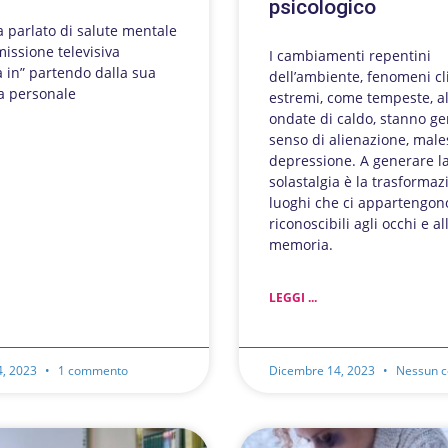
psicologico
ha parlato di salute mentale
missione televisiva
I cambiamenti repentini
 in” partendo dalla sua
dell’ambiente, fenomeni cl
a personale
estremi, come tempeste, al
ondate di caldo, stanno g
senso di alienazione, male
depressione. A generare l
solastalgia è la trasformaz
luoghi che ci appartengon
riconoscibili agli occhi e al
memoria.
LEGGI ...
4, 2023
1 commento
Dicembre 14, 2023
Nessun 