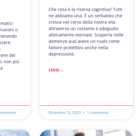
Che cosa è la riserva cognitiva? Tutti
ne abbiamo una. È un serbatoio che
cresce nel corso della nostra vita
imatici
attraverso un costante e adeguato
luvioni o
allenamento mentale. Scoperta nelle
enerando
demenze può avere un ruolo come
ssere,
fattore protettivo anche nella
a
depressione.
ione dei
o, non più
la
LEGGI ...
commento
Dicembre 13, 2023
1 commento