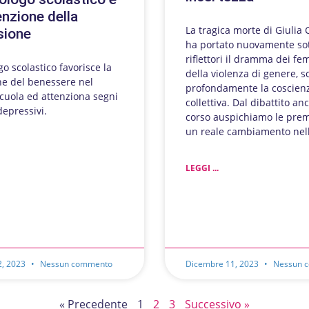
enzione della
La tragica morte di Giulia 
sione
ha portato nuovamente sot
riflettori il dramma dei fe
go scolastico favorisce la
della violenza di genere, 
e del benessere nel
profondamente la coscien
cuola ed attenziona segni
collettiva. Dal dibattito an
depressivi.
corso auspichiamo le pre
un reale cambiamento nell
LEGGI ...
2, 2023
Nessun commento
Dicembre 11, 2023
Nessun 
« Precedente
1
2
3
Successivo »