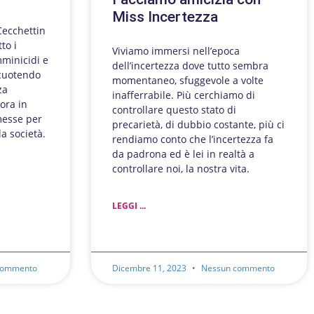
Miss Incertezza
Cecchettin
to i
Viviamo immersi nell’epoca
mminicidi e
dell’incertezza dove tutto sembra
scuotendo
momentaneo, sfuggevole a volte
za
inafferrabile. Più cerchiamo di
cora in
controllare questo stato di
messe per
precarietà, di dubbio costante, più ci
a società.
rendiamo conto che l’incertezza fa
da padrona ed è lei in realtà a
controllare noi, la nostra vita.
LEGGI ...
commento
Dicembre 11, 2023
Nessun commento