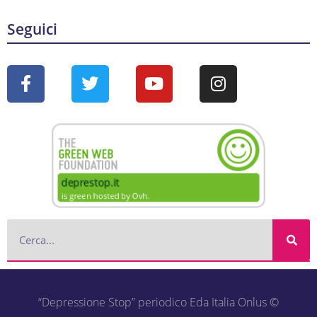
Seguici
“Depressione Stop” periodico Eda Italia Onlus ©