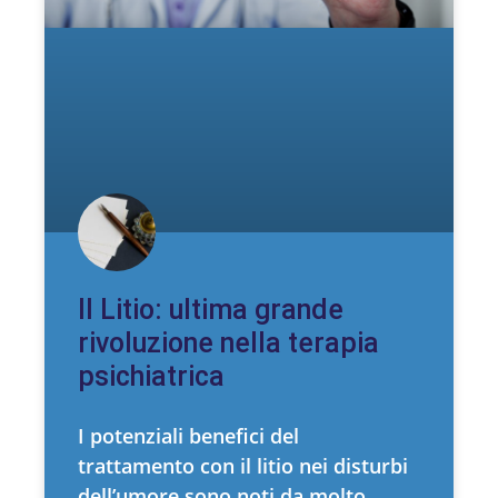
Il Litio: ultima grande
rivoluzione nella terapia
psichiatrica
I potenziali benefici del
trattamento con il litio nei disturbi
dell’umore sono noti da molto