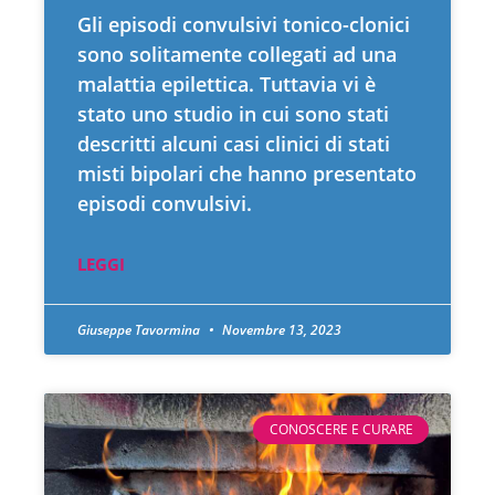
Gli episodi convulsivi tonico-clonici
sono solitamente collegati ad una
malattia epilettica. Tuttavia vi è
stato uno studio in cui sono stati
descritti alcuni casi clinici di stati
misti bipolari che hanno presentato
episodi convulsivi.
LEGGI
Giuseppe Tavormina
Novembre 13, 2023
CONOSCERE E CURARE