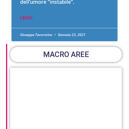
dell’umore “instabile”.
LEGGI
Giuseppe Tavormina
Gennaio 23, 2021
MACRO AREE