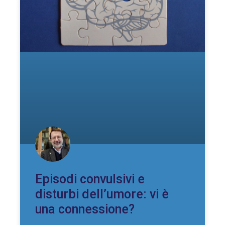
Episodi convulsivi e
disturbi dell’umore: vi è
una connessione?