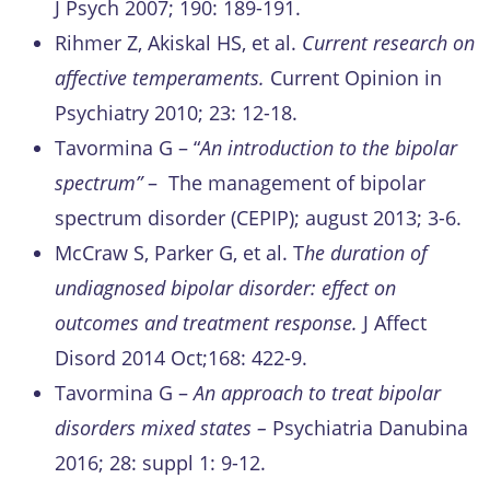
J Psych 2007; 190: 189-191.
Rihmer Z, Akiskal HS, et al.
Current research on
affective temperaments.
Current Opinion in
Psychiatry 2010; 23: 12-18.
Tavormina G – “
An introduction to the bipolar
spectrum”
– The management of bipolar
spectrum disorder (CEPIP); august 2013; 3-6.
McCraw S, Parker G,
et al. T
he duration of
undiagnosed bipolar disorder: effect on
outcomes and treatment response.
J Affect
Disord 2014 Oct;168: 422-9.
Tavormina G –
An approach to treat bipolar
disorders mixed states –
Psychiatria Danubina
2016; 28: suppl 1: 9-12.