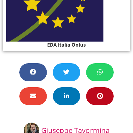
EDA Italia Onlus
Giuseppe Tavormina