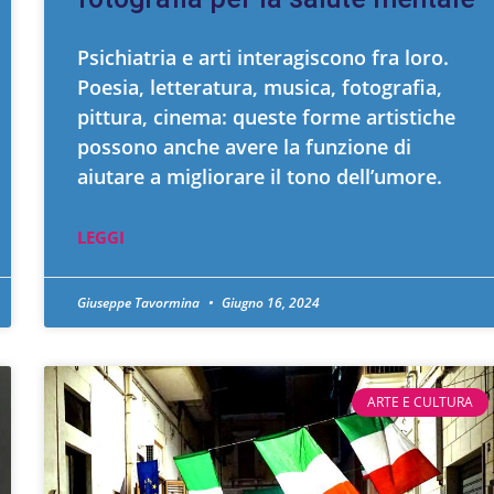
Psichiatria e arti interagiscono fra loro.
Poesia, letteratura, musica, fotografia,
pittura, cinema: queste forme artistiche
possono anche avere la funzione di
aiutare a migliorare il tono dell’umore.
LEGGI
Giuseppe Tavormina
Giugno 16, 2024
ARTE E CULTURA