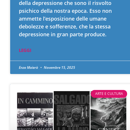
della depressione che sono il risvolto
psichico della nostra epoca. Esso non
ammette l’esposizione delle umane
debolezze e sofferenze, che la stessa
depressione in gran parte produce.
LEGGI
Enza Maierà
Novembre 15, 2025
ARTE E CULTURA