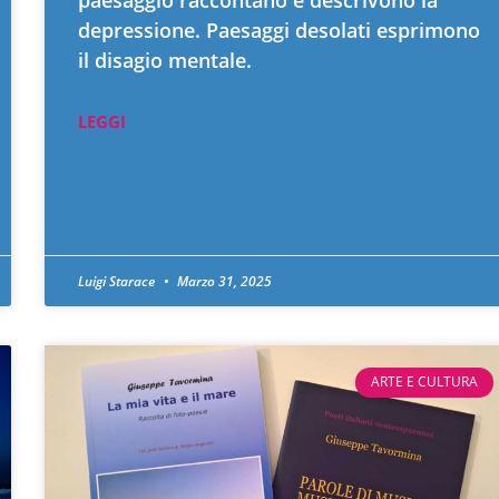
paesaggio raccontano e descrivono la
depressione. Paesaggi desolati esprimono
il disagio mentale.
LEGGI
Luigi Starace
Marzo 31, 2025
ARTE E CULTURA