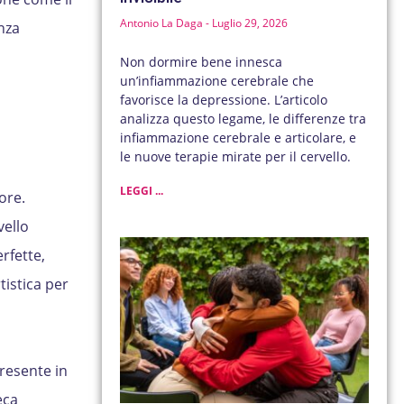
Antonio La Daga
Luglio 29, 2026
nza
Non dormire bene innesca
un’infiammazione cerebrale che
favorisce la depressione. L’articolo
analizza questo legame, le differenze tra
infiammazione cerebrale e articolare, e
le nuove terapie mirate per il cervello.
LEGGI ...
ore.
vello
rfette,
istica per
resente in
eca