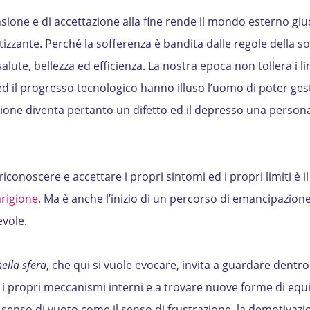
ione e di accettazione alla fine rende il mondo esterno giu
zzante. Perché la sofferenza è bandita dalle regole della so
lute, bellezza ed efficienza. La nostra epoca non tollera i li
ed il progresso tecnologico hanno illuso l’uomo di poter gesti
one diventa pertanto un difetto ed il depresso una persona
iconoscere e accettare i propri sintomi ed i propri limiti è i
rigione
. Ma è anche l’inizio di un percorso di emancipazione
evole.
nella sfera
, che qui si vuole evocare, invita a guardare dentro
 propri meccanismi interni e a trovare nuove forme di equil
 senso di vuoto come il senso di frustrazione, la demotivazi