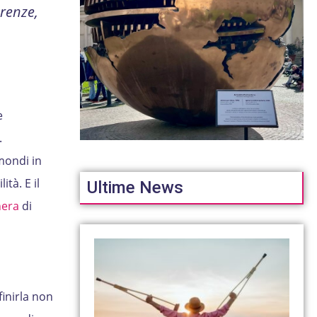
renze,
e
.
mondi in
tà. E il
Ultime News
hera
di
o
finirla non