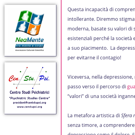
Questa incapacità di comprens
intollerante. Diremmo stigmati
moderna, basate su valori di sa
esistenziali perché la società 
a suo piacimento. La depressi
per evitarne il contagio!
Viceversa, nella depressione, r
passo verso il percorso di
gua
“valori” di una società ingann
La metafora artistica di
Sfera 
senza timore, a comprendere i
depressione come il dolore, il