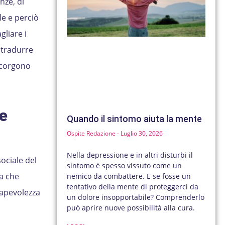
nze, di
e e perciò
gliare i
 tradurre
scorgono
e
Quando il sintomo aiuta la mente
Ospite Redazione
Luglio 30, 2026
Nella depressione e in altri disturbi il
ociale del
sintomo è spesso vissuto come un
a che
nemico da combattere. E se fosse un
tentativo della mente di proteggerci da
sapevolezza
un dolore insopportabile? Comprenderlo
può aprire nuove possibilità alla cura.