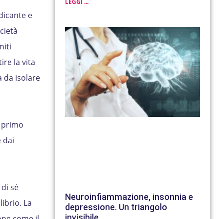
LEGGI ...
dicante e
cietà
miti
re la vita
 da isolare
l primo
 dai
 di sé
Neuroinfiammazione, insonnia e
ibrio. La
depressione. Un triangolo
invisibile
one come il