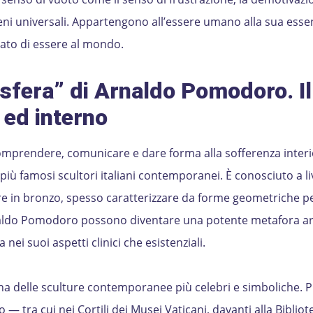
meni universali. Appartengono all’essere umano alla sua esse
icato di essere al mondo.
 sfera” di Arnaldo Pomodoro. Il
ed interno
prendere, comunicare e dare forma alla sofferenza interi
più famosi scultori italiani contemporanei. È conosciuto a li
re in bronzo, spesso caratterizzare da forme geometriche pe
rnaldo Pomodoro possono diventare una potente metafora art
a nei suoi aspetti clinici che esistenziali.
una delle sculture contemporanee più celebri e simboliche. P
o — tra cui nei Cortili dei Musei Vaticani, davanti alla Bibliot