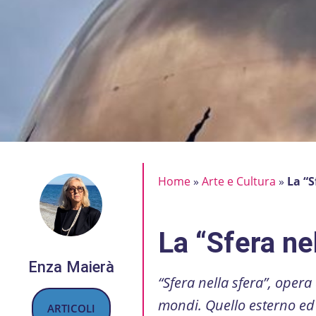
Home
»
Arte e Cultura
»
La “S
La “Sfera ne
Enza Maierà
“Sfera nella sfera”, oper
mondi. Quello esterno ed 
ARTICOLI