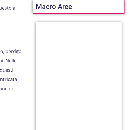
Macro Aree
Questo a
o, perdita
i. Nelle
 questi
intricata
ione di