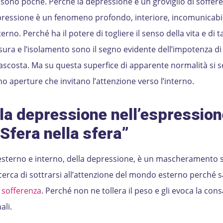
 sono poche. Perché la depressione è un groviglio di soffere
pressione è un fenomeno profondo, interiore, incomunicabil
rno. Perché ha il potere di togliere il senso della vita e di ta
usura e l’isolamento sono il segno evidente dell’impotenza di
ascosta. Ma su questa superfice di apparente normalità si 
o aperture che invitano l’attenzione verso l’interno.
la depressione nell’espression
“Sfera nella sfera”
terno e interno, della depressione, è un mascheramento s
erca di sottrarsi all’attenzione del mondo esterno perché s
a
sofferenza
. Perché non ne tollera il peso e gli evoca la con
ali.