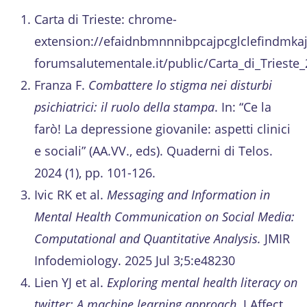
Carta di Trieste: chrome-
extension://efaidnbmnnnibpcajpcglclefindmka
forumsalutementale.it/public/Carta_di_Trieste
Franza F.
Combattere lo stigma nei disturbi
psichiatrici: il ruolo della stampa
. In: “Ce la
farò! La depressione giovanile: aspetti clinici
e sociali” (AA.VV., eds). Quaderni di Telos.
2024 (1), pp. 101-126.
Ivic RK et al.
Messaging and Information in
Mental Health Communication on Social Media:
Computational and Quantitative Analysis.
JMIR
Infodemiology. 2025 Jul 3;5:e48230
Lien YJ et al.
Exploring mental health literacy on
twitter: A machine learning approach
. J Affect