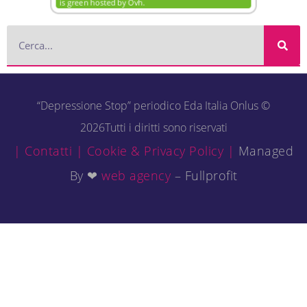
“Depressione Stop” periodico Eda Italia Onlus ©
2026Tutti i diritti sono riservati
| Contatti |
Cookie & Privacy Policy |
Managed
By ❤
web agency
– Fullprofit