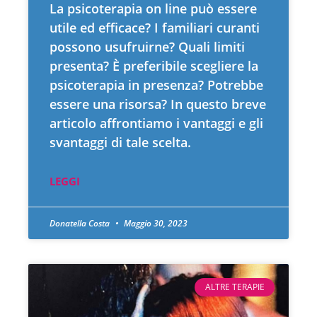
La psicoterapia on line può essere
utile ed efficace? I familiari curanti
possono usufruirne? Quali limiti
presenta? È preferibile scegliere la
psicoterapia in presenza? Potrebbe
essere una risorsa? In questo breve
articolo affrontiamo i vantaggi e gli
svantaggi di tale scelta.
LEGGI
Donatella Costa
Maggio 30, 2023
ALTRE TERAPIE