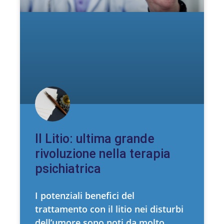
Il Litio: ultima grande
rivoluzione nella terapia
psichiatrica
I potenziali benefici del
trattamento con il litio nei disturbi
dell’umore sono noti da molto