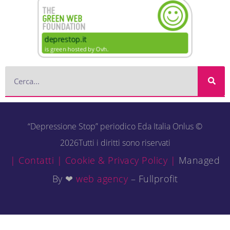
“Depressione Stop” periodico Eda Italia Onlus ©
2026Tutti i diritti sono riservati
| Contatti |
Cookie & Privacy Policy |
Managed
By ❤
web agency
– Fullprofit