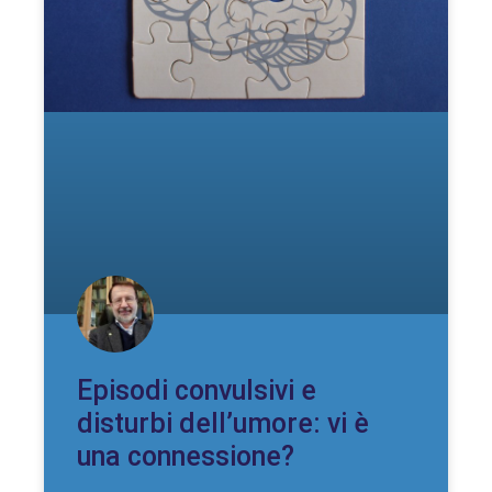
Episodi convulsivi e
disturbi dell’umore: vi è
una connessione?