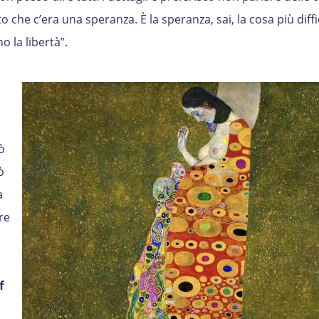
 che c’era una speranza. È la speranza, sai, la cosa più diffi
o la libertà”.
ò
ò
à
re
f