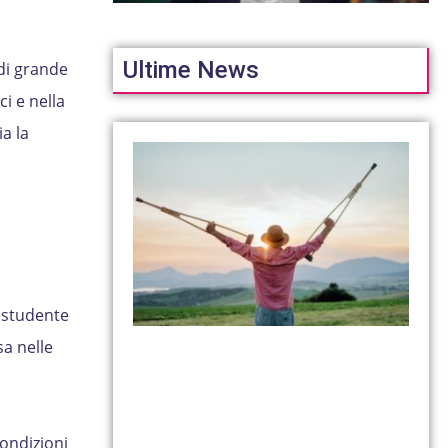
Ultime News
 di grande
i e nella
a la
 studente
a nelle
condizioni