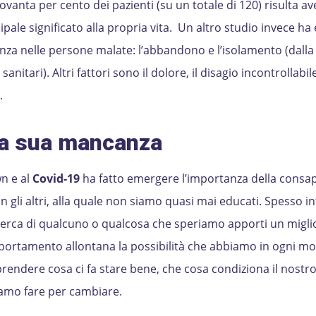
novanta per cento dei pazienti (su un totale di 120) risulta a
ale significato alla propria vita. Un altro studio invece ha
anza nelle persone malate: l’abbandono e l’isolamento (dalla
anitari). Altri fattori sono il dolore, il disagio incontrollabile
.
la sua mancanza
wn e al
Covid-19
ha fatto emergere l’importanza della consa
con gli altri, alla quale non siamo quasi mai educati. Spesso in
a ricerca di qualcuno o qualcosa che speriamo apporti un mig
mportamento allontana la possibilità che abbiamo in ogni m
rendere cosa ci fa stare bene, che cosa condiziona il nostro 
iamo fare per cambiare.