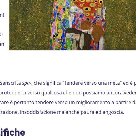
ni
di
un
 sanscrita
spa-
, che significa “tendere verso una meta” ed è 
: protenderci verso qualcosa che non possiamo ancora vede
erare è pertanto tendere verso un miglioramento a partire 
trazione, insoddisfazione ma anche paura ed angoscia.
ifiche