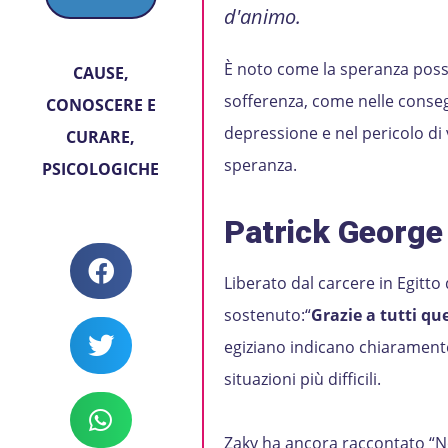
d'animo.
È noto come la speranza possa 
CAUSE
,
sofferenza, come nelle conseg
CONOSCERE E
depressione e nel pericolo di 
CURARE
,
speranza.
PSICOLOGICHE
Patrick George
Liberato dal carcere in Egitto
sostenuto:“
Grazie a tutti qu
egiziano indicano chiarament
situazioni più difficili.
Zaky ha ancora raccontato “Non