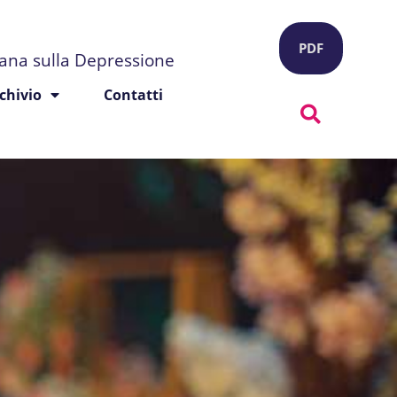
PDF
liana sulla Depressione
chivio
Contatti