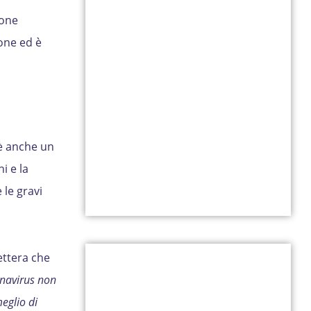
ione
one ed è
è anche un
i e la
 le gravi
ettera che
onavirus non
eglio di