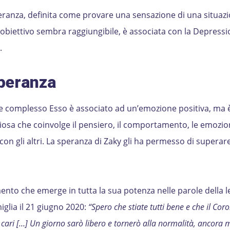
eranza, definita come provare una sensazione di una situaz
biettivo sembra raggiungibile, è associata con la Depressi
.
speranza
 complesso Esso è associato ad un’emozione positiva, ma 
iosa che coinvolge il pensiero, il comportamento, le emozion
con gli altri. La speranza di Zaky gli ha permesso di superare
mento che emerge in tutta la sua potenza nelle parole della l
iglia il 21 giugno 2020:
“
Spero che stiate tutti bene e che il Cor
 cari […] Un giorno sarò libero e tornerò alla normalità, ancora m