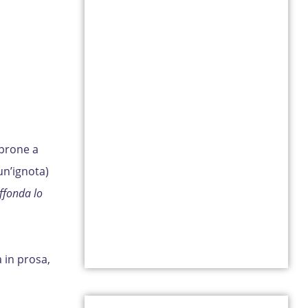
sprone a
un’ignota)
ffonda lo
 in prosa,