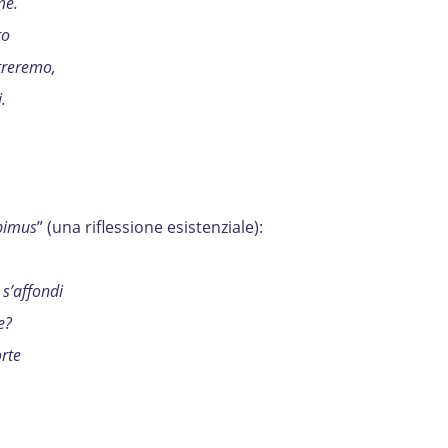
me.
to
treremo,
.
bimus
” (una riflessione esistenziale):
 s’affondi
e?
rte