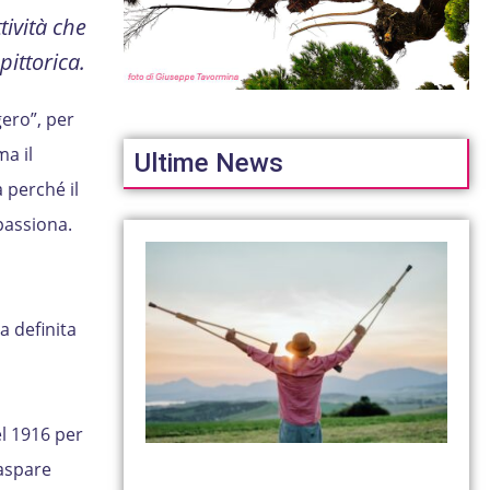
tività che
ittorica.
gero”, per
a il
Ultime News
a perché il
passiona.
i
a definita
el 1916 per
raspare