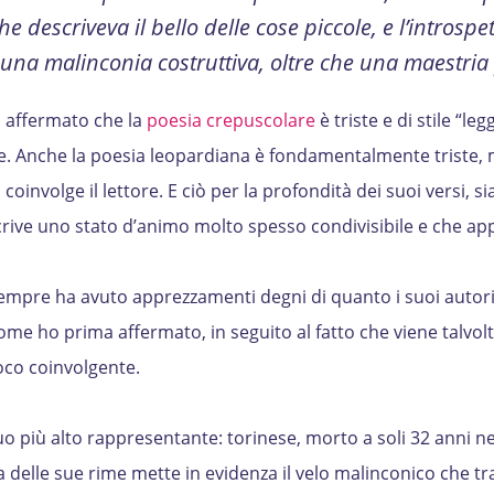
 descriveva il bello delle cose piccole, e l’introspet
una malinconia costruttiva, oltre che una maestria p
o affermato che la
poesia crepuscolare
è triste e di stile “leg
te. Anche la poesia leopardiana è fondamentalmente triste, m
coinvolge il lettore. E ciò per la profondità dei suoi versi, si
rive uno stato d’animo molto spesso condivisibile e che ap
empre ha avuto apprezzamenti degni di quanto i suoi autor
me ho prima affermato, in seguito al fatto che viene talvolt
oco coinvolgente.
o più alto rappresentante: torinese, morto a soli 32 anni n
a delle sue rime mette in evidenza il velo malinconico che t