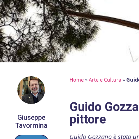
Home
»
Arte e Cultura
»
Guid
Guido Gozza
pittore
Giuseppe
Tavormina
Guido Gozzano è stato un 