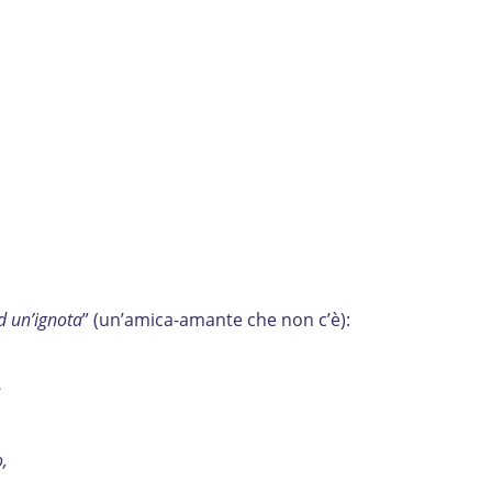
d un’ignota
” (un’amica-amante che non c’è):
e
,