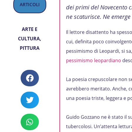
ARTICOLI
dei primi del Novecento che
ne scaturisce. Ne emerge 
ARTE E
Il lettore disattento ha spess
CULTURA
,
cui, definita poco coinvolgen
PITTURA
pessimismo di Leopardi, si sa, 
pessimismo leopardiano
desc
La poesia crepuscolare non s
avrebbero meritato. Anche, co
una poesia triste, leggera e p
Guido Gozzano ne è stato il su
tubercolosi. Un’attenta lettur