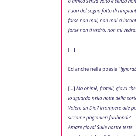
o amica senza volto e senza no
Fuori del sogno fatto di rimpian
forse non mai, non mai ci incon
forse non ti vedrò, non mi vedrai
[…]
Ed anche nella poesia “
Ignora
[…]
Ma ohimè, fratelli, giova che
lo sguardo nella notte della sort
Volere un Dio? Irrompere alle po
siccome prigionieri furibondi?
Amare giova! Sulle nostre teste