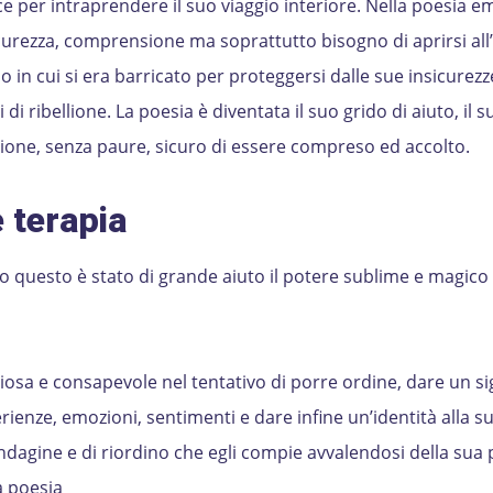
ace per intraprendere il suo viaggio interiore. Nella poesia e
icurezza, comprensione ma soprattutto bisogno di aprirsi all
in cui si era barricato per proteggersi dalle sue insicurezz
di ribellione. La poesia è diventata il suo grido di aiuto, il 
isione, senza paure, sicuro di essere compreso ed accolto.
 terapia
tto questo è stato di grande aiuto il potere sublime e magico 
osa e consapevole nel tentativo di porre ordine, dare un si
ienze, emozioni, sentimenti e dare infine un’identità alla su
ndagine e di riordino che egli compie avvalendosi della sua
a poesia