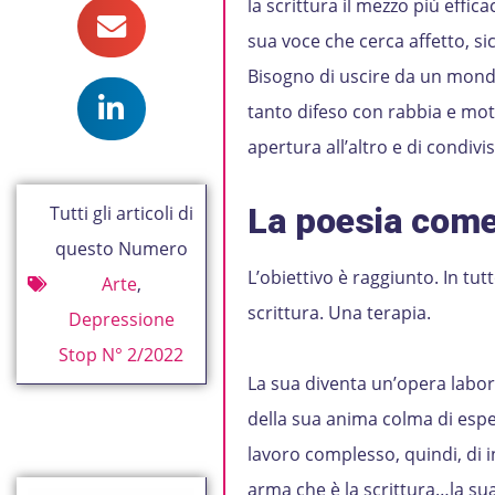
la scrittura il mezzo più effic
sua voce che cerca affetto, s
Bisogno di uscire da un mondo 
tanto difeso con rabbia e moti 
apertura all’altro e di condiv
La poesia come
Tutti gli articoli di
questo Numero
L’obiettivo è raggiunto. In tu
Arte
,
scrittura. Una terapia.
Depressione
Stop N° 2/2022
La sua diventa un’opera labori
della sua anima colma di esper
lavoro complesso, quindi, di i
arma che è la scrittura…la su