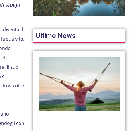
i viaggi
 diventa il
Ultime News
a sua vita.
fonde
poeta
ra. Il suo
a e
 ricostruire
evano
rendogli con