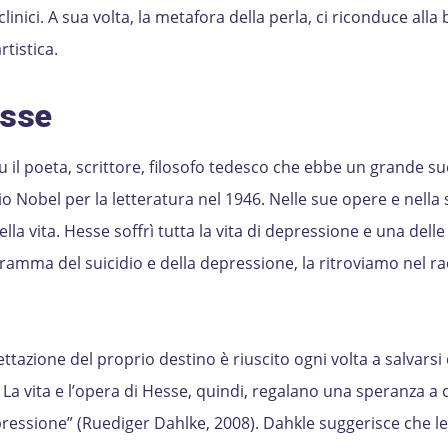
inici. A sua volta, la metafora della perla, ci riconduce alla 
artistica.
esse
u il poeta, scrittore, filosofo tedesco che ebbe un grande s
mio Nobel per la letteratura nel 1946. Nelle sue opere e nella
ella vita. Hesse soffrì tutta la vita di depressione e una delle
ramma del suicidio e della depressione, la ritroviamo nel r
cettazione del proprio destino è riuscito ogni volta a salvarsi 
… La vita e l’opera di Hesse, quindi, regalano una speranza a
pressione” (Ruediger Dahlke, 2008). Dahkle suggerisce che le