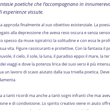
antasie poetiche che l’accompagnano in innumerevol
 di esperienze vissute.
ta approda finalmente al suo obiettivo esistenziale. La poesia
gato alla depressione che aveva reso oscura e senza senso l
o spesso da muse ispiratrici la solitudine e con essa le pro
la sua vita. Figure rassicuranti e protettive. Con la fantasia il 
ole, il cielo, il sole, la luna, il paradiso eppoi il mare, la ter
ei viaggi e dove la potenza lirica dei suoi versi è più intens
ua un lavoro di scavo aiutato dalla sua trivella poetica. Deve
ndamenta.
ta a tanti ricordi ma anche a tanti sogni infranti che mai av
ione e di condivisione. Lo spirito creativo viene in aiuto off