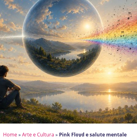
Home
»
Arte e Cultura
»
Pink Floyd e salute mentale