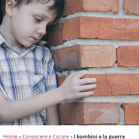
Home
»
Conoscere e Curare
»
I bambini e la guerra