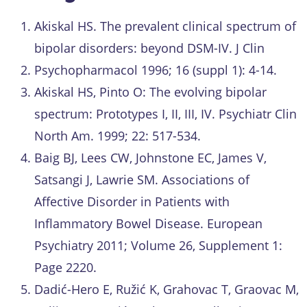
Akiskal HS. The prevalent clinical spectrum of
bipolar disorders: beyond DSM-IV. J Clin
Psychopharmacol 1996; 16 (suppl 1): 4-14.
Akiskal HS, Pinto O: The evolving bipolar
spectrum: Prototypes I, II, III, IV. Psychiatr Clin
North Am. 1999; 22: 517-534.
Baig BJ, Lees CW, Johnstone EC, James V,
Satsangi J, Lawrie SM. Associations of
Affective Disorder in Patients with
Inflammatory Bowel Disease. European
Psychiatry 2011; Volume 26, Supplement 1:
Page 2220.
Dadić-Hero E, Ružić K, Grahovac T, Graovac M,