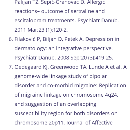
Palijan TZ, Sepić-Grahovac D. Allergic
reactions– outcome of sertraline and
escitalopram treatments. Psychiatr Danub.
2011 Mar;23 (1):120-2.
Filaković P, Biljan D, Petek A. Depression in
dermatology: an integrative perspective.
Psychiatr Danub. 2008 Sep;20 (3):419-25.
Oedegaard KJ, Greenwood TA, Lunde A et al. A
genome-wide linkage study of bipolar
disorder and co-morbid migraine: Replication
of migraine linkage on chromosome 4q24,
and suggestion of an overlapping
susceptibility region for both disorders on
chromosome 20p11. Journal of Affective