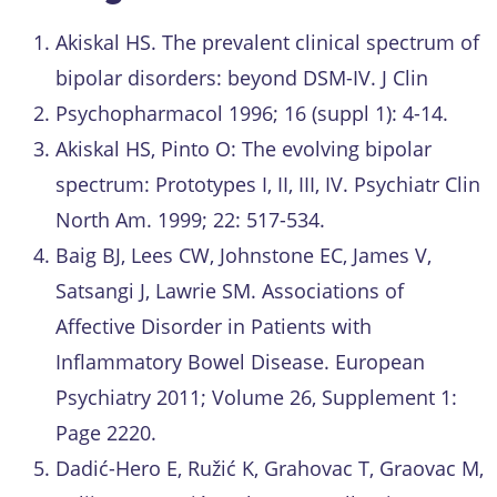
Akiskal HS. The prevalent clinical spectrum of
bipolar disorders: beyond DSM-IV. J Clin
Psychopharmacol 1996; 16 (suppl 1): 4-14.
Akiskal HS, Pinto O: The evolving bipolar
spectrum: Prototypes I, II, III, IV. Psychiatr Clin
North Am. 1999; 22: 517-534.
Baig BJ, Lees CW, Johnstone EC, James V,
Satsangi J, Lawrie SM. Associations of
Affective Disorder in Patients with
Inflammatory Bowel Disease. European
Psychiatry 2011; Volume 26, Supplement 1:
Page 2220.
Dadić-Hero E, Ružić K, Grahovac T, Graovac M,