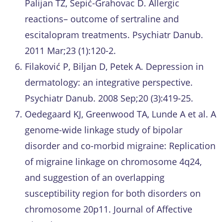
Palijan TZ, Sepić-Grahovac D. Allergic
reactions– outcome of sertraline and
escitalopram treatments. Psychiatr Danub.
2011 Mar;23 (1):120-2.
Filaković P, Biljan D, Petek A. Depression in
dermatology: an integrative perspective.
Psychiatr Danub. 2008 Sep;20 (3):419-25.
Oedegaard KJ, Greenwood TA, Lunde A et al. A
genome-wide linkage study of bipolar
disorder and co-morbid migraine: Replication
of migraine linkage on chromosome 4q24,
and suggestion of an overlapping
susceptibility region for both disorders on
chromosome 20p11. Journal of Affective