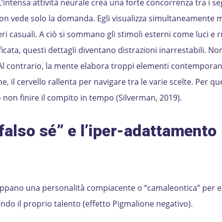
L’intensa attività neurale crea una forte concorrenza tra i se
non vede solo la domanda. Egli visualizza simultaneamente 
eri casuali. A ciò si sommano gli stimoli esterni come luci e 
icata, questi dettagli diventano distrazioni inarrestabili. Non
a. Al contrario, la mente elabora troppi elementi contempor
e, il cervello rallenta per navigare tra le varie scelte. Per q
non finire il compito in tempo (Silverman, 2019).
 “falso sé” e l’iper-adattamento
luppano una personalità compiacente o “camaleontica” per 
ando il proprio talento (effetto Pigmalione negativo).