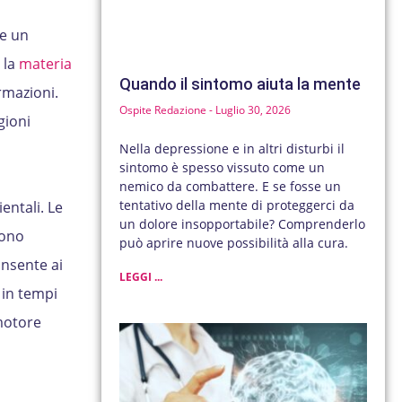
e un
 la
materia
Quando il sintomo aiuta la mente
rmazioni.
Ospite Redazione
Luglio 30, 2026
gioni
Nella depressione e in altri disturbi il
sintomo è spesso vissuto come un
nemico da combattere. E se fosse un
tentativo della mente di proteggerci da
entali. Le
un dolore insopportabile? Comprenderlo
cono
può aprire nuove possibilità alla cura.
consente ai
LEGGI ...
 in tempi
 motore