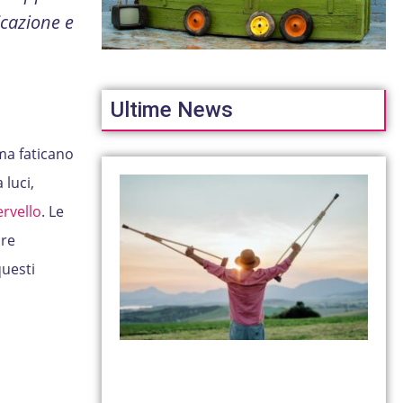
icazione e
Ultime News
 ma faticano
 luci,
ervello
. Le
ure
questi
i.