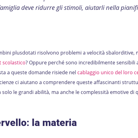
miglia deve ridurre gli stimoli, aiutarli nella pianif
mbini plusdotati risolvono problemi a velocità sbalorditive,
t scolastico
? Oppure perché sono incredibilmente sensibili a
osta a queste domande risiede nel
cablaggio unico del loro c
cienze ci aiutano a comprendere queste affascinanti strutt
 solo le grandi abilità, ma anche le complessità emotive di 
ni student
rvello: la materia