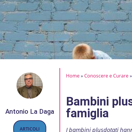
Home
»
Conoscere e Curare
Bambini plus
famiglia
Antonio La Daga
ARTICOLI
I bambini plusdotati hann