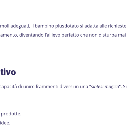
oli adeguati, il bambino plusdotato si adatta alle richieste
solamento, diventando l’allievo perfetto che non disturba ma
nzialità.
tivo
capacità di unire frammenti diversi in una “
sintesi magica
“. S
e prodotte.
 idee.