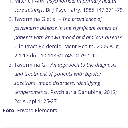
Mitchell ARK.
Psychiatrists in primary health
care settings
. Br J Psychiatry. 1985;147:371–79.
Tavormina G et al –
The prevalence of
psychiatric disease in the significant others of
patients with known mood and anxious disease
.
Clin Pract Epidemiol Ment Health. 2005 Aug
2:1:12.doi: 10.1186/1745-0179-1-12
Tavormina G –
An approach to the diagnosis
and treatment of patients with bipolar
spectrum mood disorders, identifying
temperaments
. Psychiatria Danubina, 2012;
24: suppl 1: 25-27.
Foto:
Envato Elements