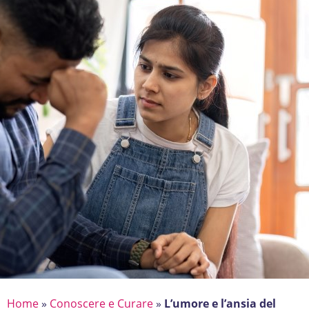
Home
»
Conoscere e Curare
»
L’umore e l’ansia del