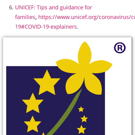
UNICEF: Tips and guidance for
families
,
https://www.unicef.org/coronavirus/c
19#COVID-19-explainers
.