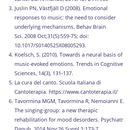
Juslin PN, Västfjäll D (2008). Emotional
responses to music: the need to consider
underlying mechanisms. Behav Brain
Sci. 2008 Oct;31(5):559-75; doi:
10.1017/S0140525X08005293.
Koelsch, S. (2010). Towards a neural basis of
music-evoked emotions. Trends in Cognitive
Sciences, 14(3), 131-137.
La cura del canto. Scuola Italiana di
Cantoterapia. https://www.cantoterapia.it/
Tavormina MGM, Tavormina R, Nemoianni E.
The singing-group: a new therapic
rehabilitation for mood desorders. Psychiatr
Danub. 2014 Nov:26 Suppl 1:173-7.