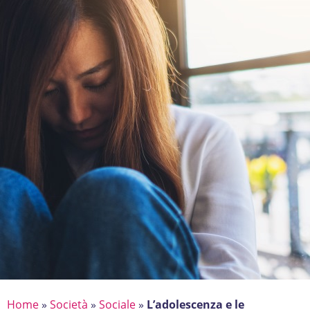
Home
»
Società
»
Sociale
»
L’adolescenza e le