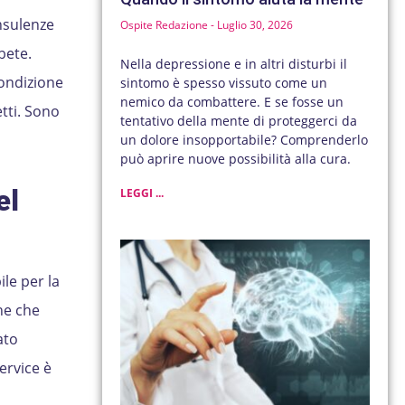
nsulenze
Ospite Redazione
Luglio 30, 2026
bete.
Nella depressione e in altri disturbi il
condizione
sintomo è spesso vissuto come un
nemico da combattere. E se fosse un
etti. Sono
tentativo della mente di proteggerci da
un dolore insopportabile? Comprenderlo
può aprire nuove possibilità alla cura.
el
LEGGI ...
ile per la
he che
ato
ervice è