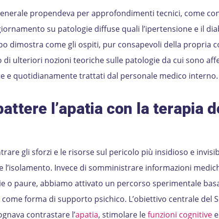
 generale propendeva per approfondimenti tecnici, come co
giornamento su patologie diffuse quali l’ipertensione e il dia
mpo dimostra come gli ospiti, pur consapevoli della propria 
 di ulteriori nozioni teoriche sulle patologie da cui sono aff
e e quotidianamente trattati dal personale medico interno.
attere l’apatia con la terapia d
re gli sforzi e le risorse sul pericolo più insidioso e invisib
e l’isolamento. Invece di somministrare informazioni medic
sie o paure, abbiamo attivato un percorso sperimentale bas
à come forma di supporto psichico. L’obiettivo centrale del S
sognava contrastare l’
apatia
, stimolare le
funzioni cognitive
e