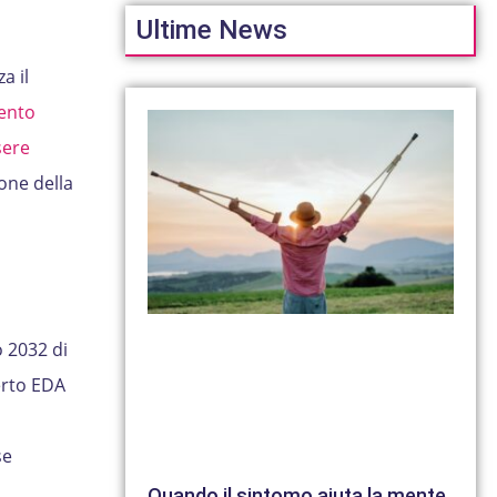
Ultime News
a il
ento
sere
one della
o 2032 di
erto EDA
i
se
Quando il sintomo aiuta la mente