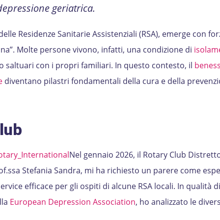
depressione geriatrica.
delle Residenze Sanitarie Assistenziali (RSA), emerge con forz
a”. Molte persone vivono, infatti, una condizione di
isolam
 o saltuari con i propri familiari. In questo contesto, il
benes
ne
diventano pilastri fondamentali della cura e della prevenzi
lub
Rotary_International
Nel gennaio 2026, il Rotary Club Distrett
of.ssa Stefania Sandra, mi ha richiesto un parere come esp
ervice efficace per gli ospiti di alcune RSA locali. In qualità d
lla
European Depression Association
, ho analizzato le diver