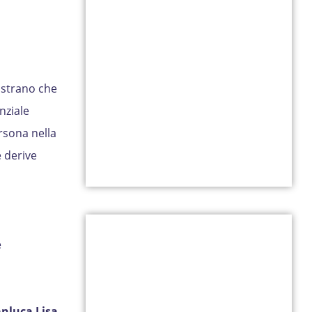
ostrano che
nziale
ersona nella
e derive
e
nluca Lisa