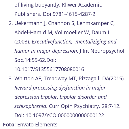
of living buoyantly. Kliwer Academic
Publishers. Doi 9781-4615-4287-2
Uekermann J, Channon S, Lehmkamper C,
Abdel-Hamid M, Vollmoeller W, Daum I
(2008).
Executivefunction, mentaliziging and
humor in major depression
. J Int Neuropsychol
Soc.14:55-62.Doi:
10.1017/S1355617708080016
Whitton AE, Treadway MT, Pizzagalli DA(2015).
Reward processing dysfunction in major
depression bipolar, bipolar disorder and
schizophrenia
. Curr Opin Psychiatry. 28:7-12.
Doi: 10.1097/YCO.0000000000000122
Foto
: Envato Elements