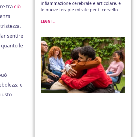
infiammazione cerebrale e articolare, e
ore tra
ciò
le nuove terapie mirate per il cervello.
renza
LEGGI ...
ristezza.
far sentire
 quanto le
può
ebolezza e
giusto