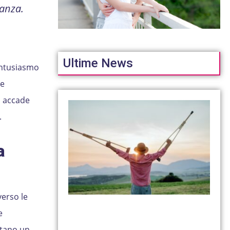
nanza.
Ultime News
entusiasmo
re
to accade
.
a
verso le
e
tano un