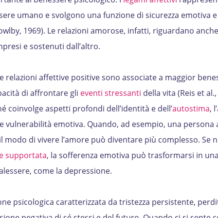
sere umano e svolgono una funzione di sicurezza emotiva e
wlby, 1969). Le relazioni amorose, infatti, riguardano anche
ompresi e sostenuti dall’altro.
e relazioni affettive positive sono associate a maggior bene
acità di affrontare gli
eventi stressanti
della vita (Reis et al.,
 coinvolge aspetti profondi dell’identità e dell’
autostima
, 
 vulnerabilità emotiva. Quando, ad esempio, una persona 
e il modo di vivere l’amore può diventare più complesso. Se 
 supportata
, la sofferenza emotiva può trasformarsi in un
alessere, come la depressione.
ne psicologica caratterizzata da tristezza persistente, perdi
sione negativa di sé stessi e del futuro. Quando ci si sente c