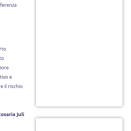
fferenza
rto
to
iore
tivo e
 il rischio
osaria Juli