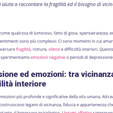
 aiuta a raccontare la fragilità ed il bisogno di vici
ome qualcosa di luminoso, fatto di gioia, spensieratezza, 
 i sentimenti sono più complessi. Ci sono momenti in cui ama
raversare
fragilità
, rotture,
silenzi
e difficoltà interiori. Ques
ta sperimentiamo
emozioni negative
o periodi di depressione
ione ed emozioni: tra vicinanz
lità interiore
mozioni più profonde e significative della vita umana. Attra
e costruiscono legami di vicinanza, fiducia e appartenenza ch
tante al benessere psicologico. I
legami affettivi
rappresen