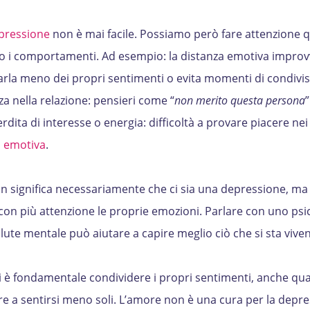
epressione
non è mai facile. Possiamo però fare attenzione 
o i comportamenti. Ad esempio: la distanza emotiva improvv
rla meno dei propri sentimenti o evita momenti di condivis
a nella relazione: pensieri come “
non merito questa persona
”
 perdita di interesse o energia: difficoltà a provare piacere n
 emotiva
.
n significa necessariamente che ci sia una depressione, ma
 con più attenzione le proprie emozioni. Parlare con uno psi
lute mentale può aiutare a capire meglio ciò che si sta vive
ni è fondamentale condividere i propri sentimenti, anche q
tare a sentirsi meno soli. L’amore non è una cura per la depr