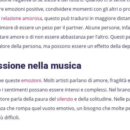
re emozioni positive, condividere momenti con gli altri o pr
a
relazione amorosa
, questo può tradursi in maggiore distan
timore di essere un peso per il partner. Alcune persone, infa
re amore o di non essere abbastanza per l’altro. Questi pen
 valore della persona, ma possono essere un effetto della de
sione nella musica
ne queste
emozioni
. Molti artisti parlano di amore, fragilità 
i sentimenti possano essere intensi e complessi. Nel brano
autore parla della paura del
silenzio
e della solitudine. Nelle pa
enza che rompa quel vuoto emotivo, un bisogno che molte p
difficili.