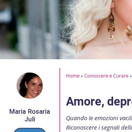
Home
»
Conoscere e Curare
Amore, depr
Maria Rosaria
Quando le emozioni vacil
Juli
Riconoscere i segnali del