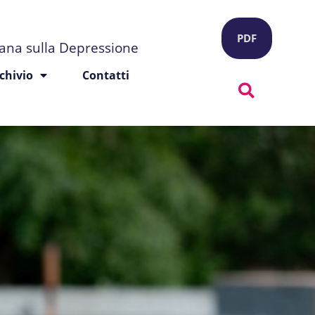
PDF
liana sulla Depressione
chivio
Contatti