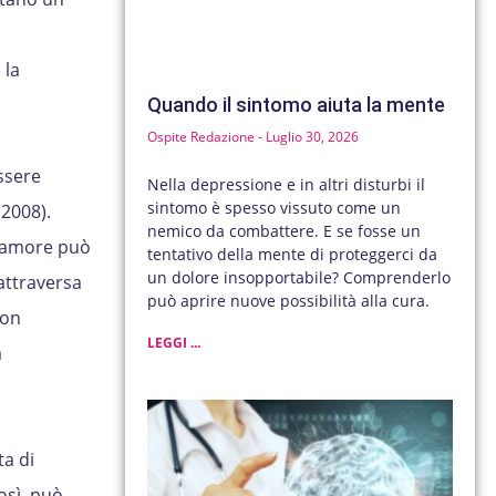
 la
Quando il sintomo aiuta la mente
Ospite Redazione
Luglio 30, 2026
ssere
Nella depressione e in altri disturbi il
sintomo è spesso vissuto come un
 2008).
nemico da combattere. E se fosse un
l’amore può
tentativo della mente di proteggerci da
un dolore insopportabile? Comprenderlo
attraversa
può aprire nuove possibilità alla cura.
non
LEGGI ...
a
ta di
osì, può