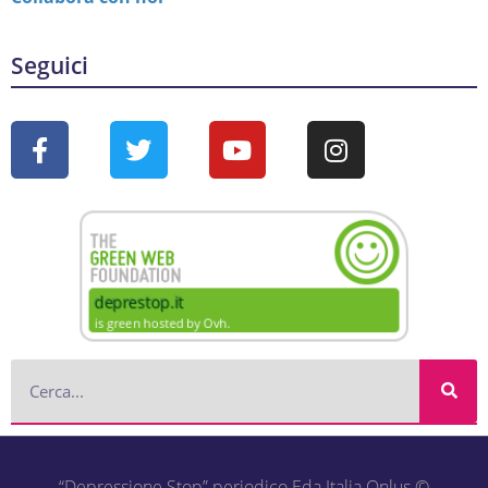
Seguici
“Depressione Stop” periodico Eda Italia Onlus ©