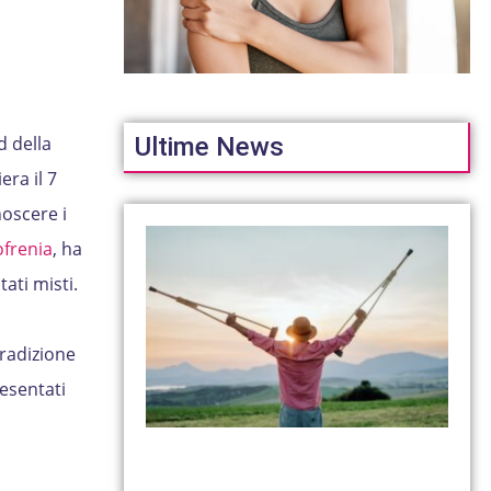
Ultime News
d della
ra il 7
noscere i
ofrenia
, ha
ati misti.
tradizione
resentati