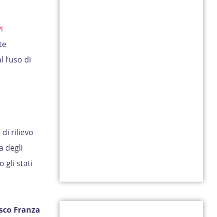
i
te
 l’uso di
di rilievo
a degli
 gli stati
sco Franza