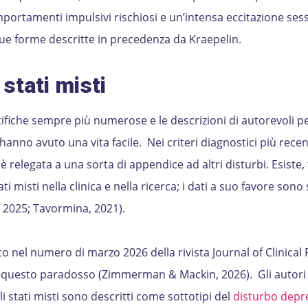
omportamenti impulsivi rischiosi e un’intensa eccitazione ses
ue forme descritte in precedenza da Kraepelin.
stati misti
ifiche sempre più numerose e le descrizioni di autorevoli p
on hanno avuto una vita facile. Nei criteri diagnostici più rece
 è relegata a una sorta di appendice ad altri disturbi. Esiste, 
ti misti nella clinica e nella ricerca; i dati a suo favore son
, 2025; Tavormina, 2021).
 nel numero di marzo 2026 della rivista Journal of Clinical 
a questo paradosso (Zimmerman & Mackin, 2026). Gli autor
i stati misti sono descritti come sottotipi del
disturbo depr