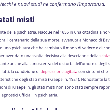
Vecchi e nuovi studi ne confermano l’importanza.
stati misti
nte della psichiatria. Nacque nel 1856 in una cittadina a nor
ra il centenario della sua morte, avvenuta a Monaco di Bavie
to uno psichiatra che ha cambiato il modo di vedere e di co
per aver dato una svolta decisiva alla descrizione della
schiz
nte anche alla conoscenza dei disturbi dell’umore e degli st
nfatti, la condizione di
depressione agitata
con sintomi che
eristiche degli stati misti (Kraepelin, 1921). Nonostante la 
usioni di Kraepelin, gli stati misti non sono stati sempre rapp
nostici ufficiali in psichiatria.