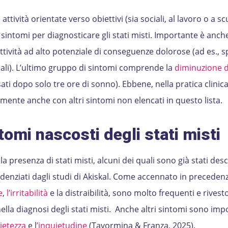
ttività orientate verso obiettivi (sia sociali, al lavoro o a sc
 sintomi per diagnosticare gli stati misti. Importante è anche
tività ad alto potenziale di conseguenze dolorose (ad es., 
uali). L’ultimo gruppo di sintomi comprende la
diminuzione d
sati dopo solo tre ore di sonno). Ebbene, nella pratica clinica 
mente anche con altri sintomi non elencati in questo lista.
tomi nascosti degli stati misti
a presenza di stati misti, alcuni dei quali sono già stati descr
idenziati dagli studi di Akiskal. Come accennato in precedenz
e
,
l’irritabilità
e la distraibilità, sono molto frequenti e rives
nella diagnosi degli stati misti. Anche altri sintomi sono imp
ietezza
e l
’inquietudine
(Tavormina & Franza, 2025).