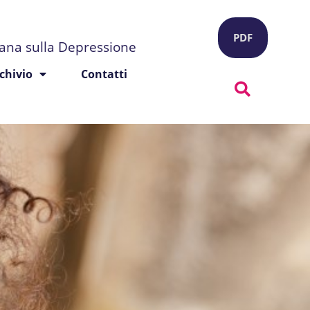
PDF
liana sulla Depressione
chivio
Contatti