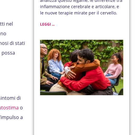
analizza questo legame, le differenze tra
infiammazione cerebrale e articolare, e
le nuove terapie mirate per il cervello.
ti nel
LEGGI ...
ano
si di stati
a possa
sintomi di
utostima
o
l’impulso a