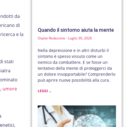
ondotti da
ericano di
Quando il sintomo aiuta la mente
ricerca e la
Ospite Redazione
Luglio 30, 2026
Nella depressione e in altri disturbi il
sintomo è spesso vissuto come un
i stati
nemico da combattere. E se fosse un
tentativo della mente di proteggerci da
hiatra
un dolore insopportabile? Comprenderlo
enominato
può aprire nuove possibilità alla cura.
à,
umore
LEGGI ...
a
enetici,