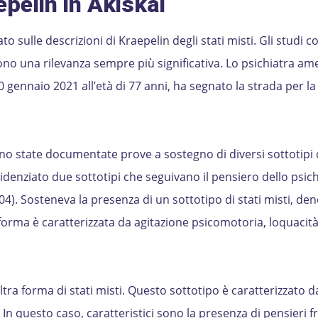
epelin in Akiskal
 sulle descrizioni di Kraepelin degli stati misti. Gli studi c
o una rilevanza sempre più significativa. Lo psichiatra am
 gennaio 2021 all’età di 77 anni, ha segnato la strada per la 
 state documentate prove a sostegno di diversi sottotipi d
videnziato due sottotipi che seguivano il pensiero dello psic
04). Sosteneva la presenza di un sottotipo di stati misti, d
forma è caratterizzata da agitazione psicomotoria, loquacit
altra forma di stati misti. Questo sottotipo è caratterizzato d
In questo caso, caratteristici sono la presenza di pensieri fr