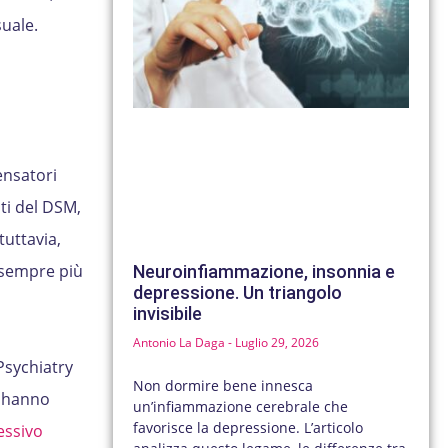
suale.
ensatori
nti del DSM,
tuttavia,
o sempre più
Neuroinfiammazione, insonnia e
depressione. Un triangolo
invisibile
Antonio La Daga
Luglio 29, 2026
Psychiatry
Non dormire bene innesca
i hanno
un’infiammazione cerebrale che
favorisce la depressione. L’articolo
essivo