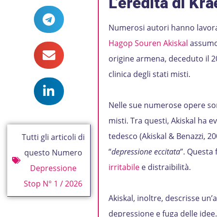
L’eredità di Kra
Numerosi autori hanno lavorato
Hagop Souren Akiskal
assumon
origine armena, deceduto il 20
clinica degli stati misti.
Nelle sue numerose opere sono
misti. Tra questi, Akiskal ha e
tedesco (Akiskal & Benazzi, 20
Tutti gli articoli di
“
depressione eccitata
”. Questa 
questo Numero
irritabile
e distraibilità.
Depressione
Stop N° 1 / 2026
Akiskal, inoltre, descrisse un’
depressione e fuga delle idee. 