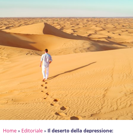
Home
»
Editoriale
»
Il deserto della depressione: