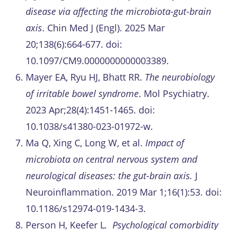
disease via affecting the microbiota-gut-brain
axis
. Chin Med J (Engl). 2025 Mar
20;138(6):664-677. doi:
10.1097/CM9.0000000000003389.
Mayer EA, Ryu HJ, Bhatt RR.
The neurobiology
of irritable bowel syndrome
. Mol Psychiatry.
2023 Apr;28(4):1451-1465. doi:
10.1038/s41380-023-01972-w.
Ma Q, Xing C, Long W, et al.
Impact of
microbiota on central nervous system and
neurological diseases: the gut-brain axis.
J
Neuroinflammation. 2019 Mar 1;16(1):53. doi:
10.1186/s12974-019-1434-3.
Person H, Keefer L
. Psychological comorbidity