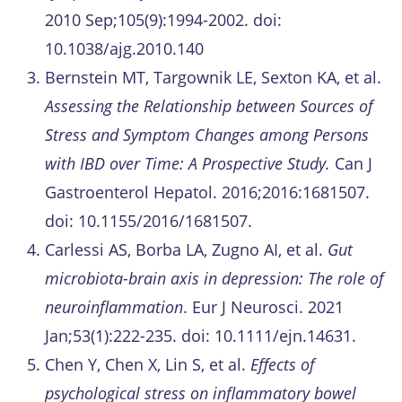
2010 Sep;105(9):1994-2002. doi:
10.1038/ajg.2010.140
Bernstein MT, Targownik LE, Sexton KA, et al.
Assessing the Relationship between Sources of
Stress and Symptom Changes among Persons
with IBD over Time: A Prospective Study.
Can J
Gastroenterol Hepatol. 2016;2016:1681507.
doi: 10.1155/2016/1681507.
Carlessi AS, Borba LA, Zugno AI, et al.
Gut
microbiota-brain axis in depression: The role of
neuroinflammation
. Eur J Neurosci. 2021
Jan;53(1):222-235. doi: 10.1111/ejn.14631.
Chen Y, Chen X, Lin S, et al.
Effects of
psychological stress on inflammatory bowel