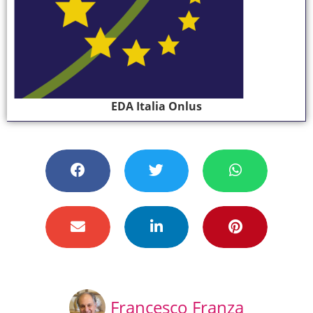
EDA Italia Onlus
Francesco Franza