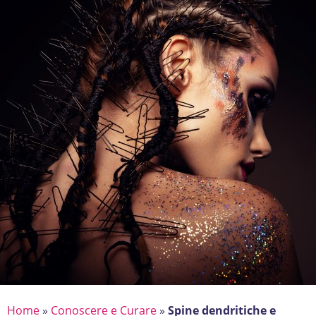
Home
»
Conoscere e Curare
»
Spine dendritiche e