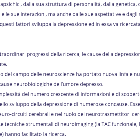
rapsichici, dalla sua struttura di personalità, dalla genetica, 
e le sue interazioni, ma anche dalle sue aspettative e dagli sti
i questi fattori sviluppa la depressione ed in essa va ricercat
traordinari progressi della ricerca, le cause della depressi
te.
ppo del campo delle neuroscienze ha portato nuova linfa e n
 cause neurobiologiche dell’umore depresso.
plessità del numero crescente di informazioni e di scopert
nello sviluppo della depressione di numerose concause. Ess
euro-circuiti cerebrali e nel ruolo dei neurotrasmettitori cere
Le tecniche strumentali di neuroimaging (la TAC funzionale, 
 hanno facilitato la ricerca.