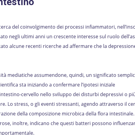
ntestino
icerca del coinvolgimento dei processi infiammatori, nell’in
pato negli ultimi anni un crescente interesse sul ruolo dell’a
rtato alcune recenti ricerche ad affermare che la depression
ità mediatiche assumendone, quindi, un significato semplici
ientifica sta iniziando a confermare l’ipotesi iniziale
ntestino-cervello nello sviluppo dei disturbi depressivi o più
e. Lo stress, o gli eventi stressanti, agendo attraverso il cer
zione della composizione microbica della flora intestinale.
ose, inoltre, indicano che questi batteri possono influenzar
mportamentale.