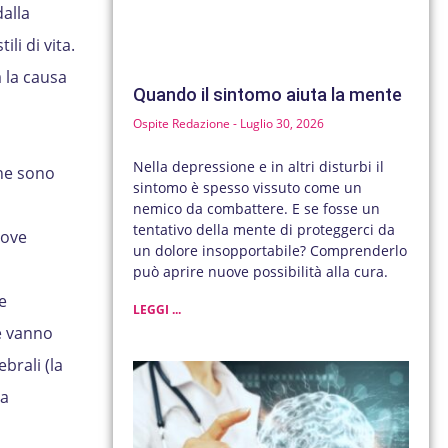
dalla
li di vita.
a la causa
Quando il sintomo aiuta la mente
Ospite Redazione
Luglio 30, 2026
Nella depressione e in altri disturbi il
one sono
sintomo è spesso vissuto come un
nemico da combattere. E se fosse un
tentativo della mente di proteggerci da
uove
un dolore insopportabile? Comprenderlo
può aprire nuove possibilità alla cura.
e
LEGGI ...
e vanno
brali (la
la