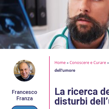
Home
»
Conoscere e Curare
dell’umore
La ricerca d
Francesco
Franza
disturbi del