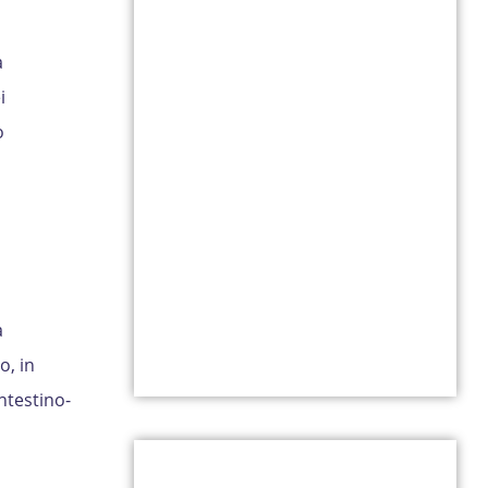
a
i
o
a
o, in
intestino-