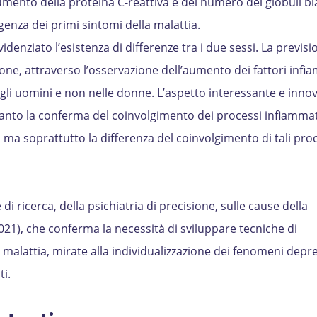
umento della proteina C-reattiva e del numero dei globuli bi
enza dei primi sintomi della malattia.
videnziato l’esistenza di differenze tra i due sessi. La previsi
one, attraverso l’osservazione dell’aumento dei fattori infi
gli uomini e non nelle donne. L’aspetto interessante e innov
anto la conferma del coinvolgimento dei processi infiamma
, ma soprattutto la differenza del coinvolgimento di tali proc
i ricerca, della psichiatria di precisione, sulle cause della
2021), che conferma la necessità di sviluppare tecniche di
alattia, mirate alla individualizzazione dei fenomeni depres
ti.