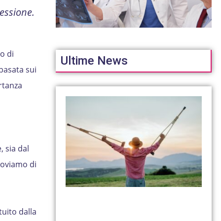
ressione.
o di
Ultime News
 basata sui
ortanza
 sia dal
troviamo di
tuito dalla