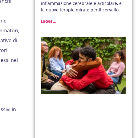
anchi,
infiammazione cerebrale e articolare, e
le nuove terapie mirate per il cervello.
one
LEGGI ...
ammatori,
ativo di
tori
essi nei
sivi in