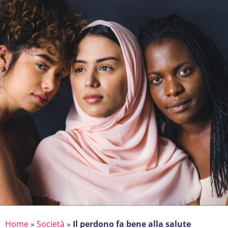
Home
»
Società
»
Il perdono fa bene alla salute