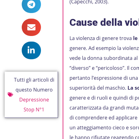
(Capecchi, 2003).
Cause della vio
La violenza di genere trova
le
genere. Ad esempio la violenza
vede la donna subordinata al 
“diverso” e “pericoloso”. Il 
pertanto l’espressione di una 
Tutti gli articoli di
superiorità del maschio.
La s
questo Numero
genere e di ruoli e quindi di p
Depressione
caratterizzata da grandi mutam
Stop N°1
di comprendere ed applicare i 
un atteggiamento cieco e sordo 
le hanno rifiutate reagendo c