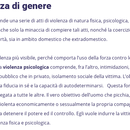
za di genere
e una serie di atti di violenza di natura fisica, psicologica,
e solo la minaccia di compiere tali atti, nonché la coercizi
bertà, sia in ambito domestico che extradomestico.
lenza più visibile, perché comporta l’uso della forza contro l
La
violenza psicologica
comprende, fra l’altro, intimidazioni
 pubblico che in privato, isolamento sociale della vittima. L’o
la fiducia in sé e la capacità di autodeterminarsi. Questa fo
gata a tutte le altre. Il vero obiettivo dell’uomo che picchia
 violenta economicamente o sessualmente la propria compag
 a detenere il potere ed il controllo. Egli vuole indurre la vit
za fisica e psicologica.