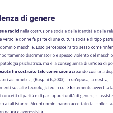
lenza di genere
 sue radici
nella costruzione sociale delle identità e delle rel
 verso le donne fa parte di una cultura sociale di tipo patri
dominio maschile. Esso percepisce l’altro sesso come “infer
comportamento discriminatorio e spesso violento del maschi
patologia psichiatrica, ma è la conseguenza di un’idea di po
ocietà ha costruito tale convinzione
creando così una disp
oteri asimmetrici, (Ruspini E.,2003). In un’epoca, la nostra,
enti sociali e tecnologici ed in cui è fortemente avvertita l
concetti di parità e di pari opportunità di genere, si assist
a tali istanze. Alcuni uomini hanno accettato tali sollecitazi
on paura e aggressività.