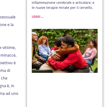
infiammazione cerebrale e articolare, e
le nuove terapie mirate per il cervello.
 sessuale
LEGGI ...
one e la
e vittime,
, minacce,
biettivo è
rma di
, che
na è, in
tima ad uno