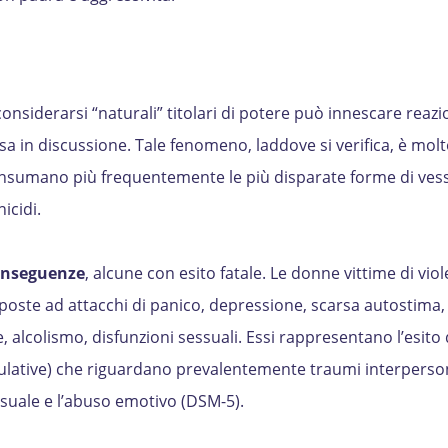
considerarsi “naturali” titolari di potere può innescare reazi
sa in discussione. Tale fenomeno, laddove si verifica, è mol
onsumano più frequentemente le più disparate forme di vess
icidi.
conseguenze
, alcune con esito fatale. Le donne vittime di viol
esposte ad attacchi di panico, depressione, scarsa autostima,
, alcolismo, disfunzioni sessuali. Essi rappresentano l’esito 
lative) che riguardano prevalentemente traumi interpersona
essuale e l’abuso emotivo (DSM-5).