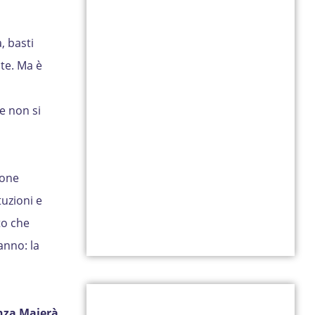
, basti
ste. Ma è
e non si
ione
tuzioni e
to che
anno: la
nza Maierà