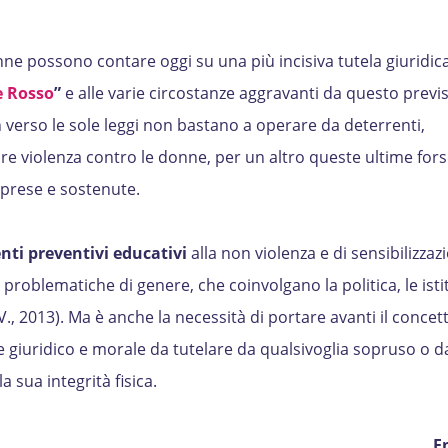
ne possono contare oggi su una più incisiva tutela giuridica
e Rosso
”
e alle varie circostanze aggravanti da questo previ
 verso le sole leggi non bastano a operare da deterrenti,
re violenza contro le donne, per un altro queste ultime fors
rese e sostenute.
enti preventivi educativi
alla non violenza e di sensibilizzaz
e problematiche di genere, che coinvolgano la politica, le isti
 V., 2013). Ma è anche la necessità di portare avanti il concet
e giuridico e morale da tutelare da qualsivoglia sopruso o d
 sua integrità fisica.
E