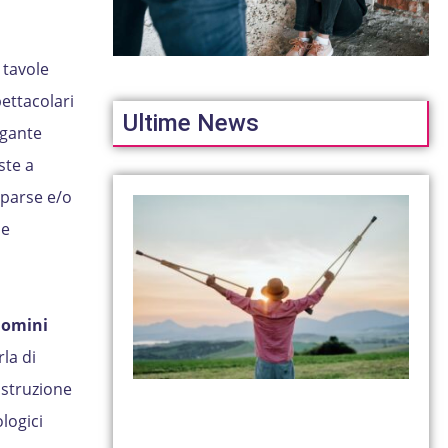
 tavole
pettacolari
Ultime News
egante
ste a
parse e/o
 e
uomini
la di
 istruzione
logici