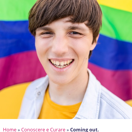
Home
»
Conoscere e Curare
»
Coming out.