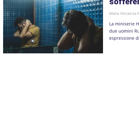
soffere
Maria Vincenza
La miniserie H
due uomini Ru
espressione di