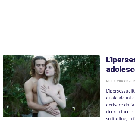
L’iperse
adolesc
Maria Vincenza
L’ipersessual
quale alcuni a
derivare da fa
ricerca incess
solitudine, la 