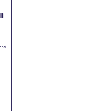
li
enti