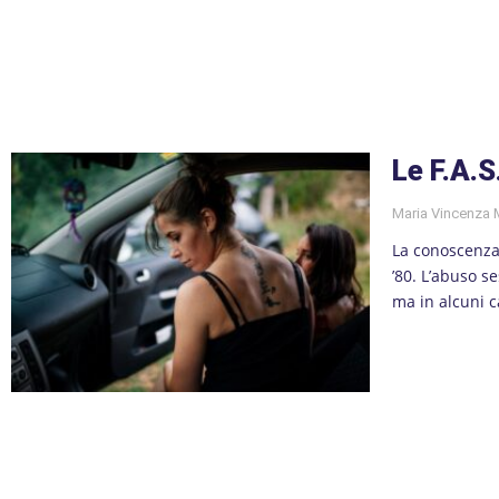
Le F.A.S
Maria Vincenza
La conoscenza s
’80. L’abuso s
ma in alcuni c