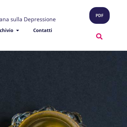
PDF
liana sulla Depressione
chivio
Contatti