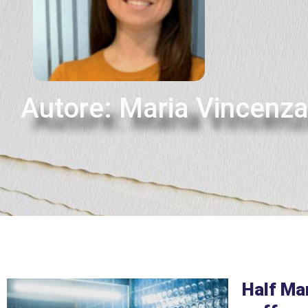
Autore:
Maria Vincenz
Half Man