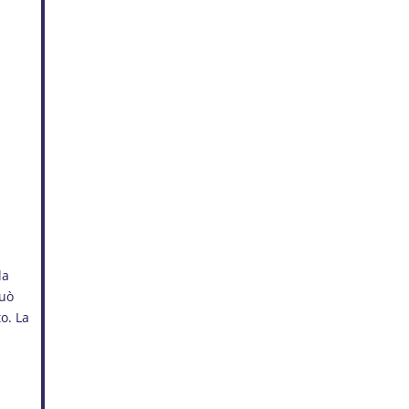
la
può
to. La