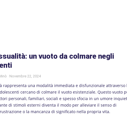
ssualità: un vuoto da colmare negli
enti
 Minò
Novembre 22, 2024
ità rappresenta una modalità immediata e disfunzionale attraverso 
dolescenti cercano di colmare il vuoto esistenziale. Questo vuoto 
ttori personali, familiari, sociali e spesso sfocia in un umore inquie
ante di stimoli esterni diventa il modo per alleviare il senso di
frustrazione o la mancanza di significato nella propria vita.