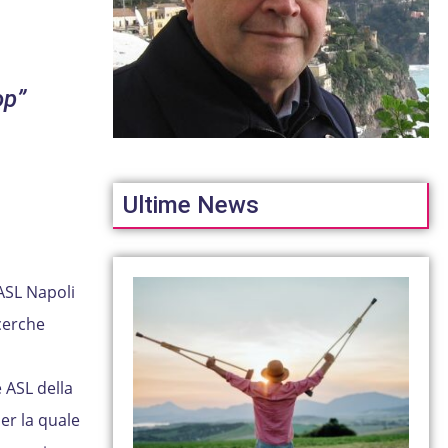
op”
Ultime News
’ASL Napoli
cerche
 ASL della
er la quale