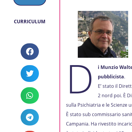
CURRICULUM
D
i Munzio Walt
pubblicista
.
E’ stato il Dire
2 nord poi. È D
sulla Psichiatria e le Scienze
È stato sub commissario sanita
Campania. Ha rivestito incaric