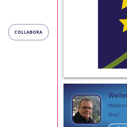
COLLABORA
Walte
Medico P
Stop"