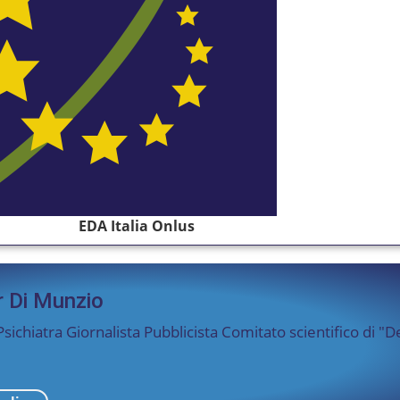
EDA Italia Onlus
r Di Munzio
sichiatra Giornalista Pubblicista Comitato scientifico di "