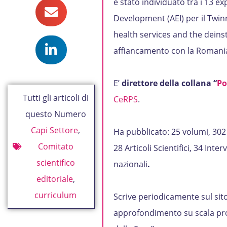
è stato individuato tra i 13 
Development (AEI) per il Twi
health services and the deinst
affiancamento con la Romania 
E’
direttore della collana “
Po
Tutti gli articoli di
CeRPS
.
questo Numero
Capi Settore
,
Ha pubblicato: 25 volumi, 302 t
Comitato
28 Articoli Scientifici, 34 Inte
scientifico
nazionali
.
editoriale
,
curriculum
Scrive periodicamente sul sit
approfondimento su scala pro