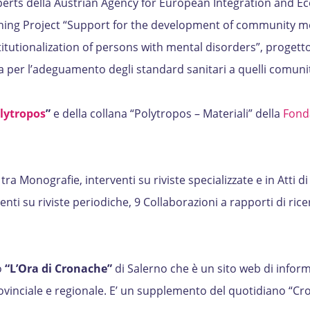
experts della Austrian Agency for European Integration and 
nning Project “Support for the development of community m
itutionalization of persons with mental disorders”, progetto
per l’adeguamento degli standard sanitari a quelli comunit
lytropos
”
e della collana “Polytropos – Materiali” della
Fond
ra Monografie, interventi su riviste specializzate e in Atti d
rventi su riviste periodiche, 9 Collaborazioni a rapporti di rice
o
“L’Ora di Cronache”
di Salerno che è un sito web di infor
vinciale e regionale. E’ un supplemento del quotidiano “C