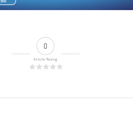
coli
0
Article Rating