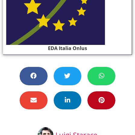
EDA Italia Onlus
Luigi Starace