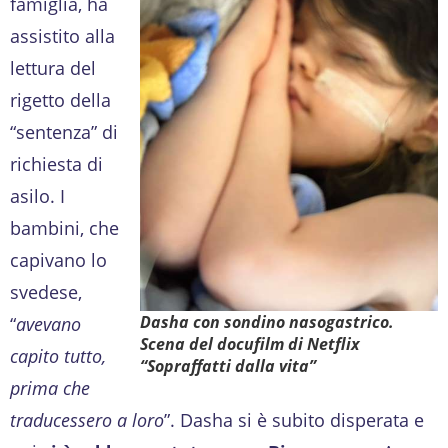
famiglia, ha
assistito alla
lettura del
rigetto della
“sentenza” di
richiesta di
asilo. I
bambini, che
capivano lo
svedese,
Dasha con sondino nasogastrico.
“
avevano
Scena del docufilm di Netflix
capito tutto,
“Sopraffatti dalla vita”
prima che
traducessero a loro
”. Dasha si è subito disperata e