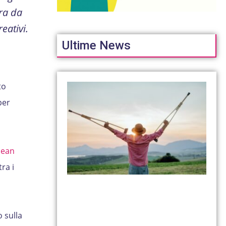
ra da
eativi.
Ultime News
to
per
pean
ra i
o sulla