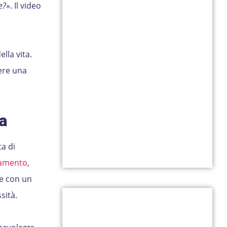
e?
». Il video
lla vita.
ere una
a
ta di
lamento
,
re con un
sità.