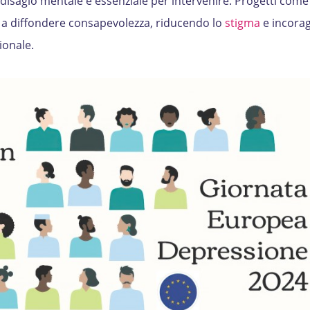
 disagio mentale è essenziale per intervenire. Progetti come 
a diffondere consapevolezza, riducendo lo
stigma
e incora
ionale.