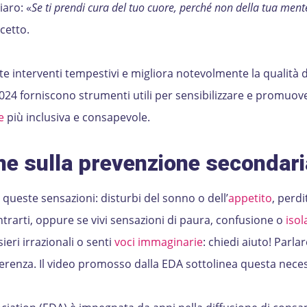
iaro: «
Se ti prendi cura del tuo cuore, perché non della tua ment
cetto.
 interventi tempestivi e migliora notevolmente la qualità de
024 forniscono strumenti utili per sensibilizzare e promuov
e
più inclusiva e consapevole.
ne sulla prevenzione secondari
queste sensazioni: disturbi del sonno o dell’
appetito
, perdi
trarti, oppure se vivi sensazioni di paura, confusione o
iso
sieri irrazionali o senti
voci immaginarie
: chiedi aiuto! Parla
ferenza. Il video promosso dalla EDA sottolinea questa neces