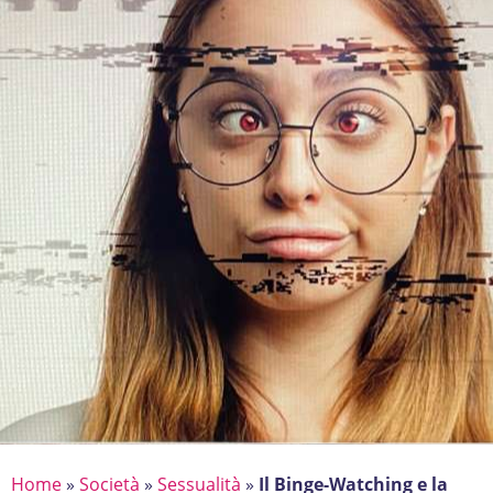
Home
»
Società
»
Sessualità
»
Il Binge-Watching e la