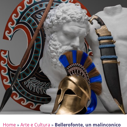
Home
»
Arte e Cultura
»
Bellerofonte, un malinconico