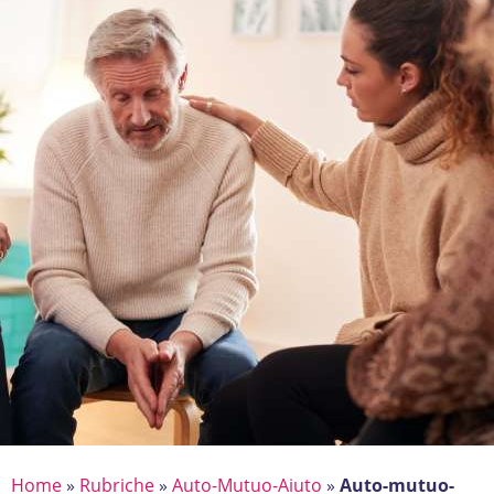
Home
»
Rubriche
»
Auto-Mutuo-Aiuto
»
Auto-mutuo-