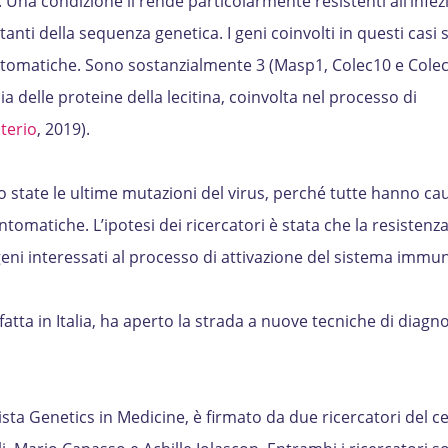
Una condizione li rende particolarmente resistenti all’infez
tanti della sequenza genetica. I geni coinvolti in questi casi 
ntomatiche. Sono sostanzialmente 3 (Masp1, Colec10 e Colec
a delle proteine della lecitina, coinvolta nel processo di
lterio
, 2019).
 state le ultime mutazioni del virus, perché tutte hanno ca
tomatiche. L’ipotesi dei ricercatori è stata che la resistenza
eni interessati al processo di attivazione del sistema immun
tta in Italia, ha aperto la strada a nuove tecniche di diagnos
ista
Genetics in Medicine
, è firmato da due ricercatori del c