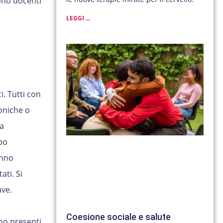
sono docenti
LEGGI ...
i. Tutti con
oniche o
a
ipo
anno
ti. Si
ave.
Coesione sociale e salute
ono presenti