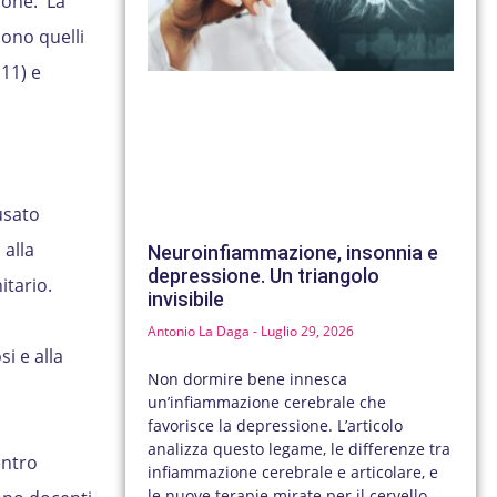
ione. La
sono quelli
11) e
usato
 alla
Neuroinfiammazione, insonnia e
depressione. Un triangolo
itario.
invisibile
Antonio La Daga
Luglio 29, 2026
i e alla
Non dormire bene innesca
un’infiammazione cerebrale che
favorisce la depressione. L’articolo
analizza questo legame, le differenze tra
entro
infiammazione cerebrale e articolare, e
le nuove terapie mirate per il cervello.