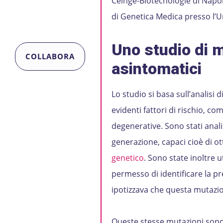
Ceinge-Biotecnologie di Napoli
di Genetica Medica presso l’Un
Uno studio
di 
COLLABORA
asintomatici
Lo studio si basa sull’analisi 
evidenti fattori di rischio, c
degenerative. Sono stati analiz
generazione, capaci cioè di ott
genetico
. Sono state inoltre 
permesso di identificare la pr
ipotizzava che questa mutazion
Queste stesse mutazioni sono s