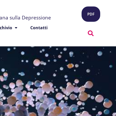
PDF
liana sulla Depressione
chivio
Contatti