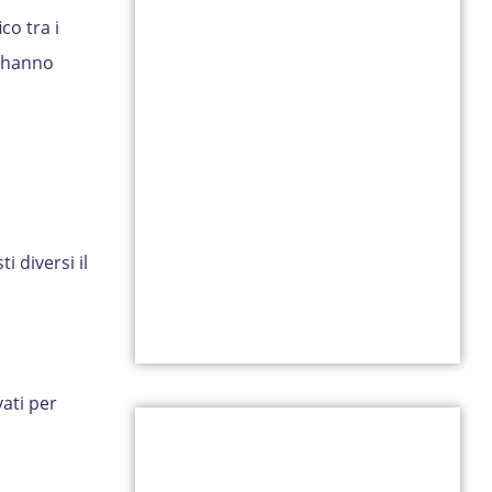
co tra i
o hanno
i diversi il
vati per