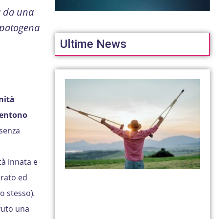
a da una
 patogena
Ultime News
ità
sentono
 senza
tà innata e
trato ed
o stesso)
.
vuto una