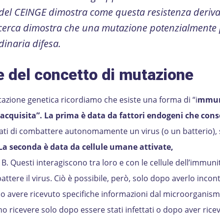
a del CEINGE dimostra come questa resistenza deriv
icerca dimostra che una mutazione potenzialmente
inaria difesa.
e del concetto di mutazione
tazione genetica ricordiamo che esiste una forma di “i
mmun
cquisita”. La prima è data da fattori endogeni che con
ti di combattere autonomamente un virus (o un batterio),
La seconda è data da cellule umane attivate,
e B. Questi interagiscono tra loro e con le cellule dell’immuni
ttere il virus. Ciò è possibile, però, solo dopo averlo incon
opo avere ricevuto specifiche informazioni dal microorganism
o ricevere solo dopo essere stati infettati o dopo aver rice