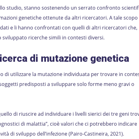
dello studio, stanno sostenendo un serrato confronto scientifi
ormazioni genetiche ottenute da altri ricercatori. A tale scop
dati e li hanno confrontati con quelli di altri ricercatori che,
luppato ricerche simili in contesti diversi.
ricerca
di mutazione genetica
lo di utilizzare la mutazione individuata per trovare in contest
oggetti predisposti a sviluppare solo forme meno gravi o
lo di riuscire ad individuare i livelli sierici dei tre geni tro
ognostici di malattia”, cioè valori che ci potrebbero indicare
à di sviluppo dell’infezione (Pairo-Castineira, 2021).