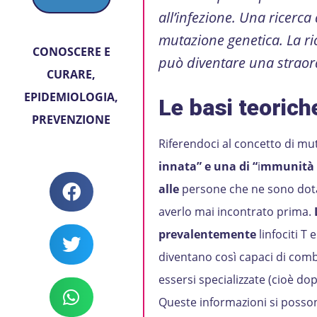
all’infezione. Una ricerc
mutazione genetica. La r
CONOSCERE E
può diventare una straord
CURARE
,
EPIDEMIOLOGIA
,
Le basi teorich
PREVENZIONE
Riferendoci al concetto di mu
innata” e una di
“
i
mmunità a
alle
persone che ne sono dota
averlo mai incontrato prima.
prevalentemente
linfociti T 
diventano così capaci di comba
essersi specializzate (cioè d
Queste informazioni si posson