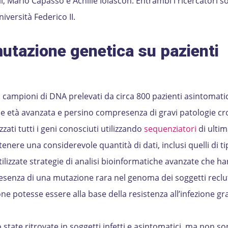
, Mario Capasso e Achille Iolascon. Entrambi i ricercatori 
iversità Federico II.
mutazione genetica su pazienti
di campioni di DNA prelevati da circa 800 pazienti asintomatic
ome età avanzata e persino compresenza di gravi patologie cr
zati tutti i geni conosciuti utilizzando
sequenziatori
di ultim
enere una considerevole quantità di dati, inclusi quelli di t
utilizzate strategie di analisi bioinformatiche avanzate che h
esenza di una mutazione rara nel genoma dei soggetti recluta
e potesse essere alla base della resistenza all’infezione gr
tate ritrovate in soggetti infetti e asintomatici, ma non s