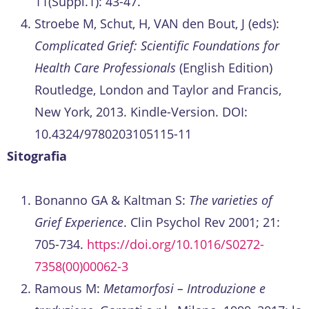
11(Suppl.1): 43-47.
Stroebe M, Schut, H, VAN den Bout, J (eds):
Complicated Grief: Scientific Foundations for
Health Care Professionals
(English Edition)
Routledge, London and Taylor and Francis,
New York, 2013. Kindle-Version. DOI:
10.4324/9780203105115-11
Sitografia
Bonanno GA & Kaltman S:
The varieties of
Grief Experience
. Clin Psychol Rev 2001; 21:
705-734.
https://doi.org/10.1016/S0272-
7358(00)00062-3
Ramous M:
Metamorfosi – Introduzione e