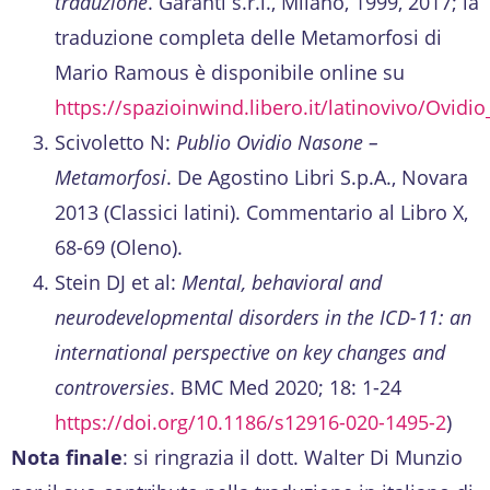
traduzione
. Garanti s.r.l., Milano, 1999, 2017; la
traduzione completa delle Metamorfosi di
Mario Ramous è disponibile online su
https://spazioinwind.libero.it/latinovivo/Ovid
Scivoletto N:
Publio Ovidio Nasone –
Metamorfosi
. De Agostino Libri S.p.A., Novara
2013 (Classici latini). Commentario al Libro X,
68-69 (Oleno).
Stein DJ et al:
Mental, behavioral and
neurodevelopmental disorders in the ICD-11: an
international perspective on key changes and
controversies
. BMC Med 2020; 18: 1-24
https://doi.org/10.1186/s12916-020-1495-2
)
Nota finale
: si ringrazia il dott. Walter Di Munzio