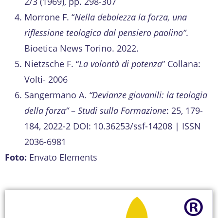
2/3 (1969), pp. 298-307
Morrone F. “
Nella debolezza la forza, una
riflessione teologica dal pensiero paolino”
.
Bioetica News Torino. 2022.
Nietzsche F. “
La volontà di potenza
” Collana:
Volti- 2006
Sangermano A.
“Devianze giovanili: la teologia
della forza”
–
Studi sulla Formazione
: 25, 179-
184, 2022-2 DOI: 10.36253/ssf-14208 | ISSN
2036-6981
Foto:
Envato Elements