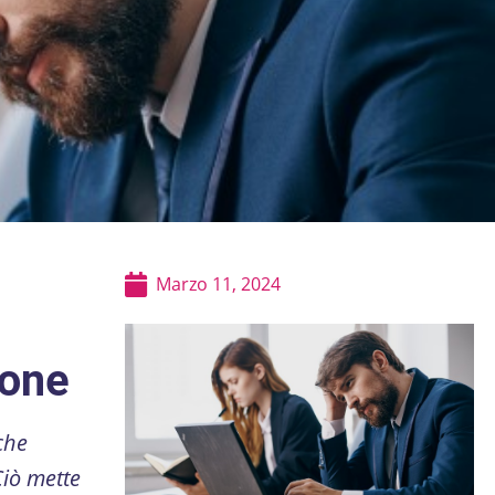
Marzo 11, 2024
ione
che
Ciò mette