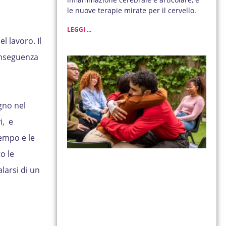
le nuove terapie mirate per il cervello.
LEGGI ...
l lavoro. Il
nseguenza
gno nel
i, e
tempo e le
o le
larsi di un