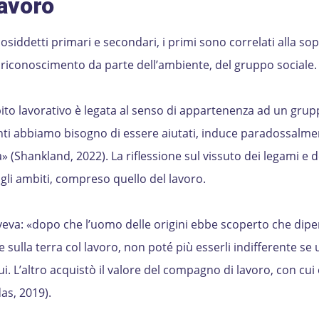
lavoro
cosiddetti primari e secondari, i primi sono correlati alla so
riconoscimento da parte dell’ambiente, del gruppo sociale.
to lavorativo è legata al senso di appartenenza ad un grup
nti abbiamo bisogno di essere aiutati, induce paradossalme
(Shankland, 2022). La riflessione sul vissuto dei legami e d
i gli ambiti, compreso quello del lavoro.
veva: «dopo che l’uomo delle origini ebbe scoperto che dip
 sulla terra col lavoro, non poté più esserli indifferente se 
ui. L’altro acquistò il valore del compagno di lavoro, con cui 
as, 2019).