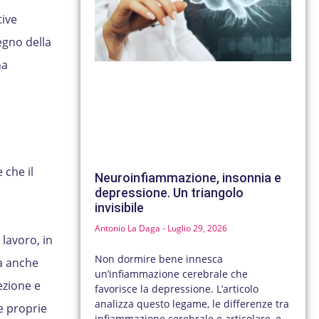
tive
pegno della
na
 che il
Neuroinfiammazione, insonnia e
depressione. Un triangolo
invisibile
Antonio La Daga
Luglio 29, 2026
 lavoro, in
Non dormire bene innesca
a anche
un’infiammazione cerebrale che
ezione e
favorisce la depressione. L’articolo
analizza questo legame, le differenze tra
e proprie
infiammazione cerebrale e articolare, e