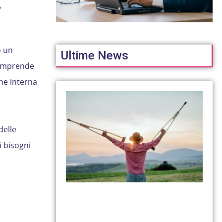
è
o un
Ultime News
 comprende
ne interna
delle
i bisogni