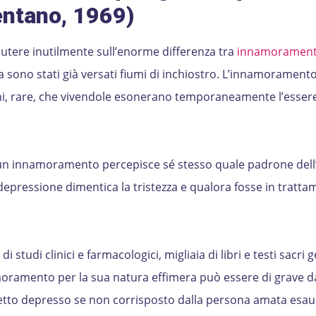
entano, 1969)
utere inutilmente sull’enorme differenza tra
innamorament
a sono stati già versati fiumi di inchiostro. L’innamoramento
oni, rare, che vivendole esonerano temporaneamente l’esse
a un innamoramento percepisce sé stesso quale padrone dell
 depressione dimentica la tristezza e qualora fosse in tratta
di studi clinici e farmacologici, migliaia di libri e testi sacri g
moramento per la sua natura effimera può essere di grave 
etto depresso se non corrisposto dalla persona amata esaur