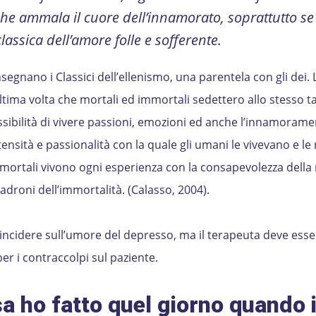
he ammala il cuore dell’innamorato, soprattutto s
lassica dell’amore folle e sofferente.
egnano i Classici dell’ellenismo, una parentela con gli dei. 
ltima volta che mortali ed immortali sedettero allo stesso ta
ssibilità di vivere passioni, emozioni ed anche l’innamoram
tensità e passionalità con la quale gli umani le vivevano e le
I mortali vivono ogni esperienza con la consapevolezza della
 padroni dell’immortalità. (Calasso, 2004).
ncidere sull’umore del depresso, ma il terapeuta deve esser
er i contraccolpi sul paziente.
a ho fatto quel giorno quando i