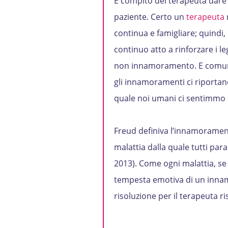
È compito del terapeuta dare l
paziente. Certo un
terapeuta
continua e famigliare; quindi,
continuo atto a rinforzare i l
non innamoramento. E comunqu
gli innamoramenti ci riporta
quale noi umani ci sentimmo ne
Freud definiva l’innamorament
malattia dalla quale tutti par
2013). Come ogni malattia, se 
tempesta emotiva di un innam
risoluzione per il terapeuta r