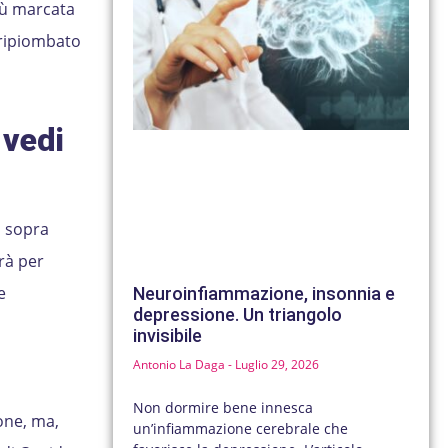
iù marcata
 ripiombato
 vedi
o sopra
rà per
e
Neuroinfiammazione, insonnia e
depressione. Un triangolo
invisibile
Antonio La Daga
Luglio 29, 2026
Non dormire bene innesca
ione, ma,
un’infiammazione cerebrale che