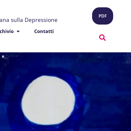
PDF
liana sulla Depressione
chivio
Contatti