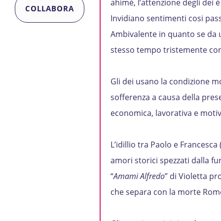
ahimè, l’attenzione degli dei è
COLLABORA
Invidiano sentimenti cosi passi
Ambivalente in quanto se da u
stesso tempo tristemente consa
Gli dei usano la condizione m
sofferenza a causa della prese
economica, lavorativa e motiv
L’idillio tra Paolo e Francesc
amori storici spezzati dalla fu
“
Amami Alfredo
” di Violetta p
che separa con la morte Romeo