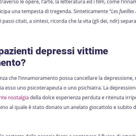
traverso le opere, l’arte, la letteratura ed i film, come l’i
icipa una tempesta di tregenda. Sinteticamente “
Les fueilles
si citati, a sintesi, ricorda che la vita (gli dei, ndr) separ
pazienti depressi vittime
mento?
ranza che l’innamoramento possa cancellare la depressione, r
sia esso uno psicoterapeuta o uno psichiatra. La depression
nte nostalgia
della dolce esperienza perduta e ritenuta irripe
no al quale è stato donato un anelato giocattolo e subito d