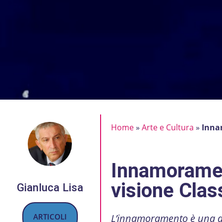
Home
»
Arte e Cultura
»
Inna
Innamoramen
visione Clas
Gianluca Lisa
ARTICOLI
L’innamoramento è una dol