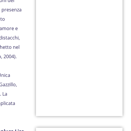
oni del
 presenza
lto
o amore e
istacchi,
hetto nel
, 2004).
Unica
azzillo,
. La
plicata