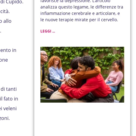
favorisce la depressione. L’articolo
 di Cupido.
analizza questo legame, le differenze tra
cità.
infiammazione cerebrale e articolare, e
le nuove terapie mirate per il cervello.
 allo
.
LEGGI ...
mento in
ione
di tanti
l fato in
i veleni
zoni.