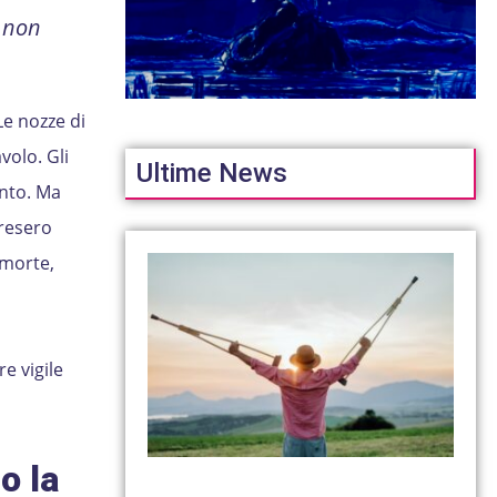
e non
Le nozze di
volo. Gli
Ultime News
ento. Ma
 resero
 morte,
e vigile
o la