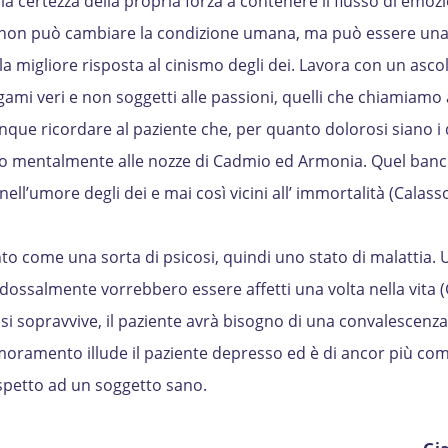
a certezza della propria forza a contenere il flusso di emozi
non può cambiare la condizione umana, ma può essere una
 la migliore risposta al cinismo degli dei. Lavora con un asco
egami veri e non soggetti alle passioni, quelli che chiamiam
e ricordare al paziente che, per quanto dolorosi siano i d
no mentalmente alle nozze di Cadmio ed Armonia. Quel banc
ll’umore degli dei e mai così vicini all’ immortalità (Calasso
o come una sorta di psicosi, quindi uno stato di malattia. 
adossalmente vorrebbero essere affetti una volta nella vita (G
si sopravvive, il paziente avrà bisogno di una convalescenza
oramento illude il paziente depresso ed è di ancor più com
ispetto ad un soggetto sano.