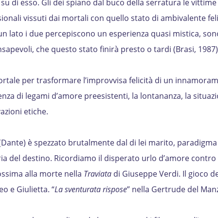
 su di esso. Gli dei spiano dal buco della serratura le vittime
onali vissuti dai mortali con quello stato di ambivalente feli
n lato i due percepiscono un esperienza quasi mistica, sono
pevoli, che questo stato finirà presto o tardi (Brasi, 1987)
ortale per trasformare l’improvvisa felicità di un innamora
nza di legami d’amore preesistenti, la lontananza, la situaz
azioni etiche.
a (Dante) è spezzato brutalmente dal di lei marito, paradigma 
ria del destino. Ricordiamo il disperato urlo d’amore contro i
rossima alla morte nella
Traviata
di Giuseppe Verdi. Il gioco de
 e Giulietta. “
La sventurata rispose
” nella Gertrude del Man