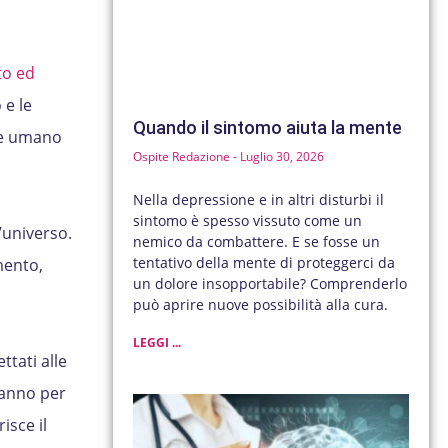
o ed
 e le
Quando il sintomo aiuta la mente
re umano
Ospite Redazione
Luglio 30, 2026
Nella depressione e in altri disturbi il
sintomo è spesso vissuto come un
’universo.
nemico da combattere. E se fosse un
tentativo della mente di proteggerci da
mento,
un dolore insopportabile? Comprenderlo
può aprire nuove possibilità alla cura.
LEGGI ...
ettati alle
danno per
isce il