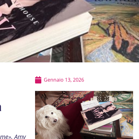
Gennaio 13, 2026
a
r me». Amy