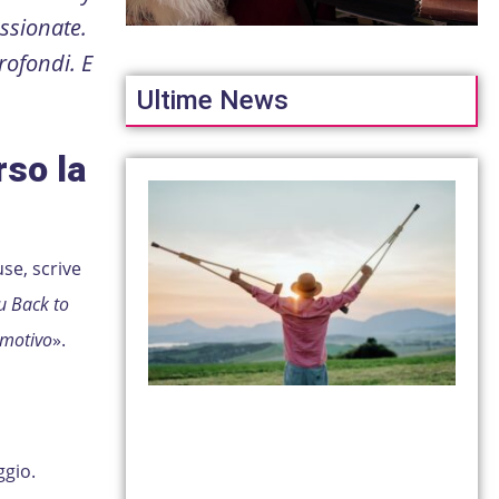
ssionate.
rofondi. E
Ultime News
rso la
se, scrive
u Back to
emotivo
».
gio.