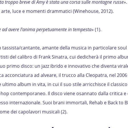
ita troppo breve di Amy è stata una corsa sulle montagne russe
».
di arte, luce e momenti drammatici (Winehouse, 2012).
 ad avere l’anima perpetuamente in tempesta
» (1).
n tassista/cantante, amante della musica in particolare soul e
isti del calibro di Frank Sinatra, cui dedicherà il primo albu
o primo disco: un jazz ibrido e innovativo che diventa viral
a acconciatura ad alveare, il trucco alla Cleopatra, nel 2006
ultimo album in vita, in cui il suo stile arricchisce il classi
ip-hop contemporaneo. Il disco viene osannato dalla critica e 
so internazionale. Suoi brani immortali, Rehab e Back to B
ome dei capolavori musicali (2).