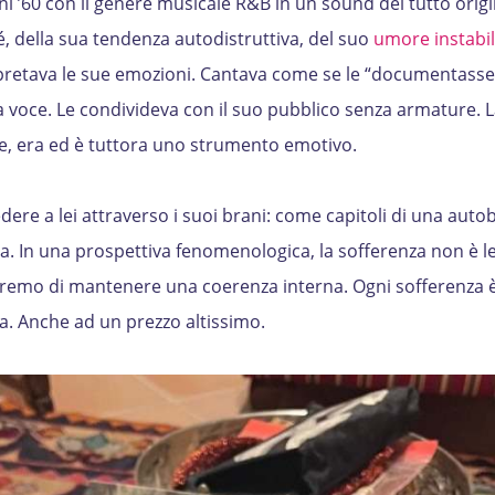
ni ’60 con il genere musicale R&B in un sound del tutto origin
 della sua tendenza autodistruttiva, del suo
umore instabi
erpretava le sue emozioni. Cantava come se le “documentasse
ua voce. Le condivideva con il suo pubblico senza armature. 
e, era ed è tuttora uno strumento emotivo.
dere a lei attraverso i suoi brani: come capitoli di una auto
gia. In una prospettiva fenomenologica, la sofferenza non è 
stremo di mantenere una coerenza interna. Ogni sofferenza
za. Anche ad un prezzo altissimo.