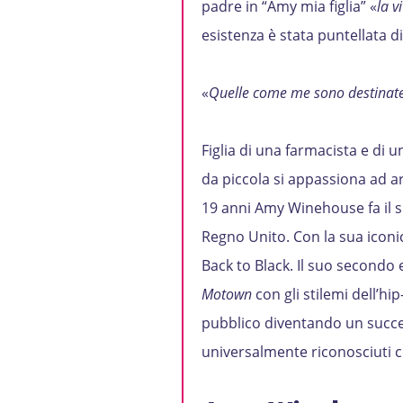
padre in “Amy mia figlia” «
la v
esistenza è stata puntellata 
«
Quelle come me sono destinate
Figlia di una farmacista e di u
da piccola si appassiona ad art
19 anni Amy Winehouse fa il su
Regno Unito. Con la sua iconic
Back to Black. Il suo secondo e 
Motown
con gli stilemi dell’h
pubblico diventando un succes
universalmente riconosciuti c