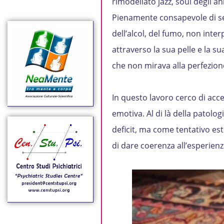
rimodellato jazz, soul degli an
Pienamente consapevole di sé,
dell’alcol, del fumo, non int
attraverso la sua pelle e la s
che non mirava alla perfezion
In questo lavoro cerco di acce
emotiva. Al di là della patolo
deficit, ma come tentativo e
di dare coerenza all’esperien