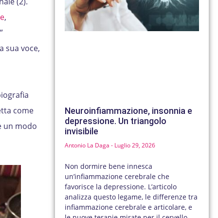
ale (2).
le
,
”
La sua voce,
biografia
letta come
Neuroinfiammazione, insonnia e
depressione. Un triangolo
 è un modo
invisibile
Antonio La Daga
Luglio 29, 2026
Non dormire bene innesca
un’infiammazione cerebrale che
favorisce la depressione. L’articolo
analizza questo legame, le differenze tra
infiammazione cerebrale e articolare, e
le nuove terapie mirate per il cervello.