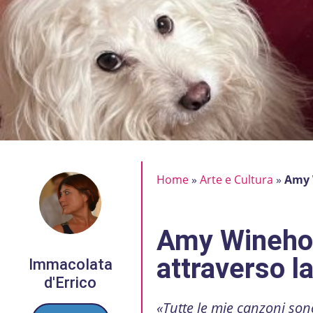
Home
»
Arte e Cultura
»
Amy W
Amy Winehou
attraverso l
Immacolata
d'Errico
«Tutte le mie canzoni so