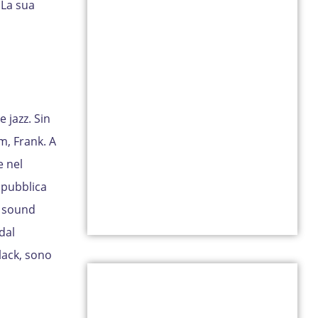
 La sua
 jazz. Sin
m, Frank. A
e nel
 pubblica
co sound
dal
lack, sono